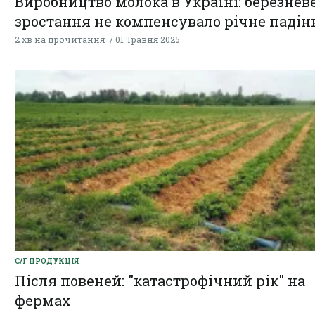
Виробництво молока в Україні: березнев
зростання не компенсувало річне падін
2 хв на прочитання
01 Травня 2025
С/Г ПРОДУКЦІЯ
Після повеней: "катастрофічний рік" на
фермах