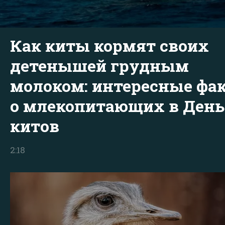
Как киты кормят своих
детенышей грудным
молоком: интересные фа
о млекопитающих в День
китов
2:18