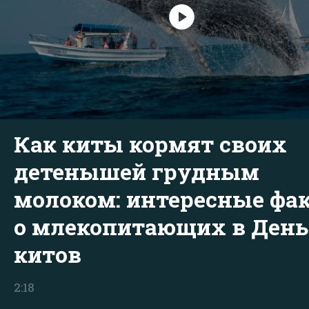
Как киты кормят своих
детенышей грудным
молоком: интересные фа
о млекопитающих в День
китов
2:18