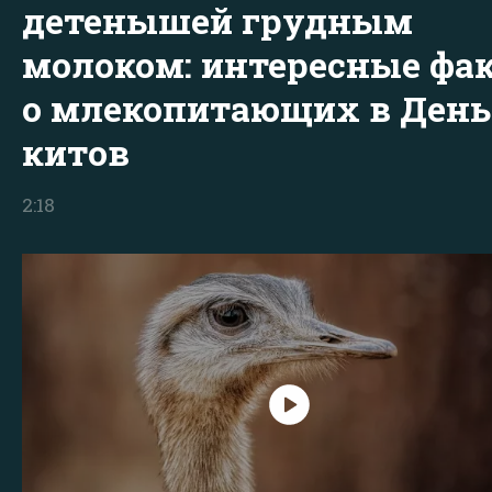
детенышей грудным
молоком: интересные фа
о млекопитающих в День
китов
2:18