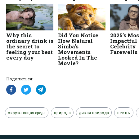
Поделиться:
окружающая среда
природа
дикая природа
птицы