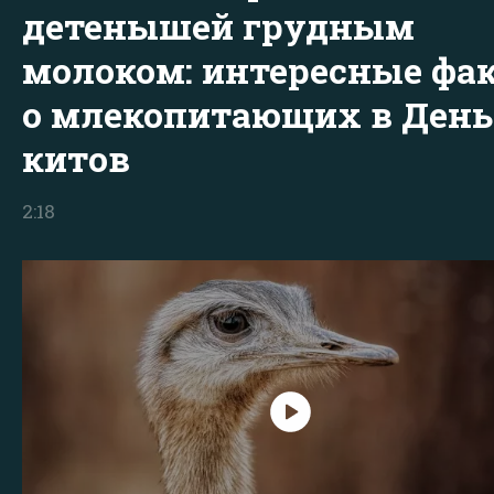
детенышей грудным
молоком: интересные фа
о млекопитающих в День
китов
2:18