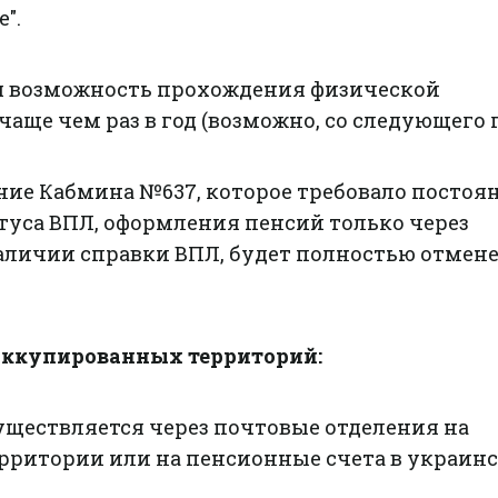
".
я возможность прохождения физической
аще чем раз в год (возможно, со следующего г
ние Кабмина №637, которое требовало постоя
туса ВПЛ, оформления пенсий только через
наличии справки ВПЛ, будет полностью отмен
оккупированных территорий:
уществляется через почтовые отделения на
рритории или на пенсионные счета в украин