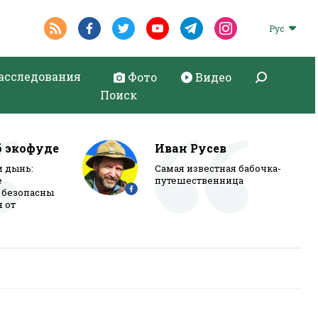
Рус
асследования
Фото
Видео
Поиск
б экофуде
Иван Русев
и дынь:
Самая известная бабочка-
е
путешественница
 безопасны
я от