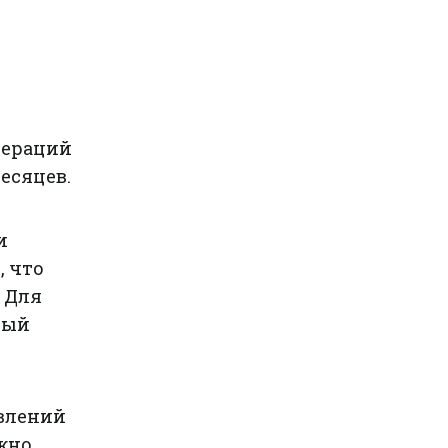
пераций
есяцев.
и
, что
 Для
ный
явлений
жно