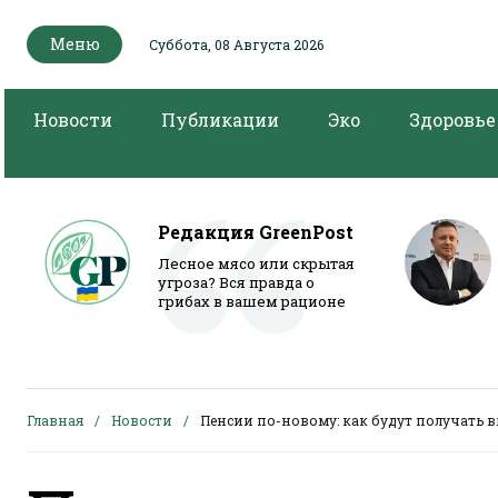
Меню
Суббота, 08 Августа 2026
Новости
Публикации
Эко
Здоровье
Редакция GreenPost
Лесное мясо или скрытая
угроза? Вся правда о
грибах в вашем рационе
Главная
Новости
Пенсии по-новому: как будут получать