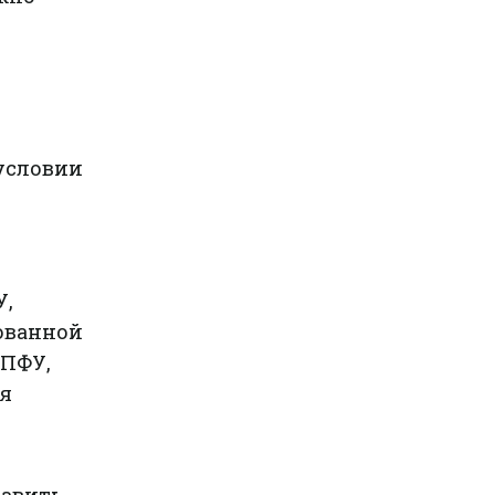
условии
У,
рованной
 ПФУ,
я