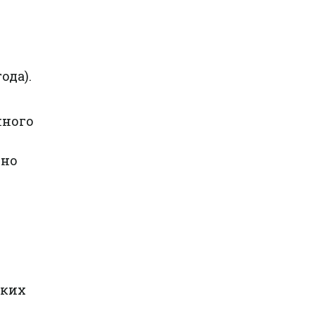
ода).
нного
ено
ских