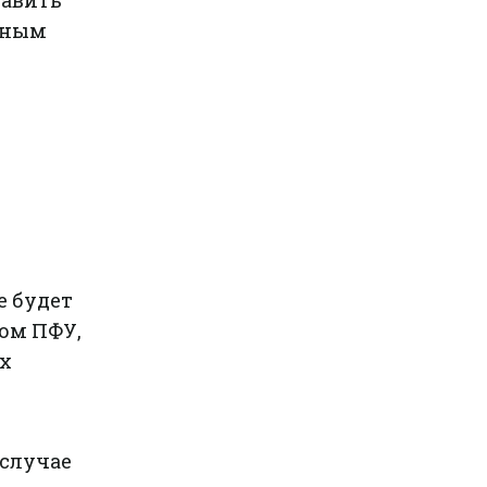
равить
зным
е будет
том ПФУ,
ех
 случае