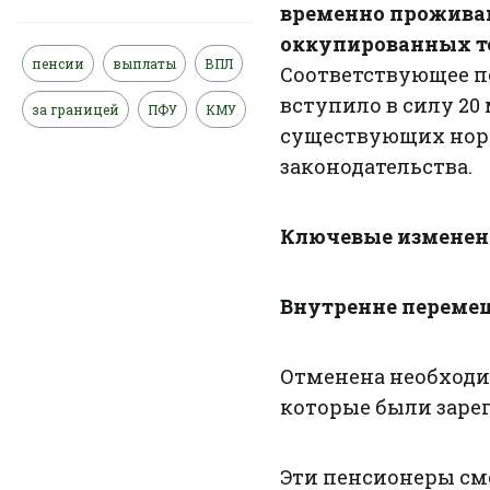
временно прожива
оккупированных т
пенсии
выплаты
ВПЛ
Соответствующее по
вступило в силу 20
за границей
ПФУ
КМУ
существующих нор
законодательства.
Ключевые изменени
Внутренне перемещ
Отменена необходи
которые были зарег
Эти пенсионеры смо