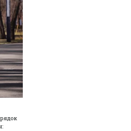
орядок
н: