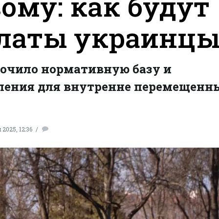
ому: как будут
латы украинц
дочило нормативную базу и
бления для внутренне перемещенн
2025, 12:36