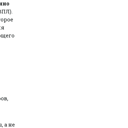
нно
ВПЛ).
торое
ия
ющего
ов,
 а не