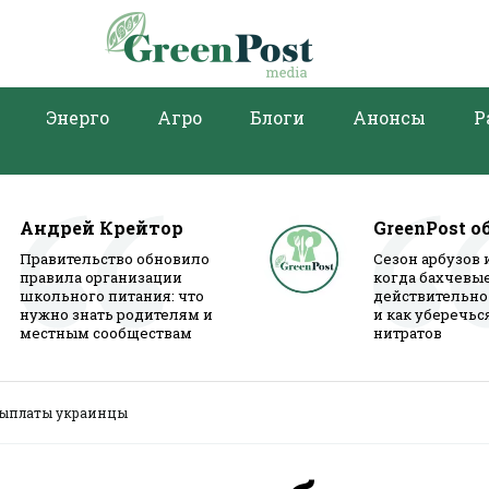
Энерго
Агро
Блоги
Анонсы
Р
Андрей Крейтор
GreenPost о
Правительство обновило
Сезон арбузов 
правила организации
когда бахчевы
школьного питания: что
действительно
нужно знать родителям и
и как уберечьс
местным сообществам
нитратов
 выплаты украинцы