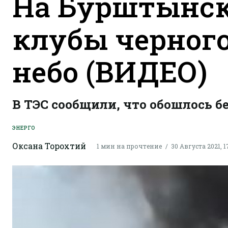
На Бурштынск
клубы черног
небо (ВИДЕО)
В ТЭС сообщили, что обошлось бе
ЭНЕРГО
Оксана Торохтий
1 мин на прочтение
30 Августа 2021, 1