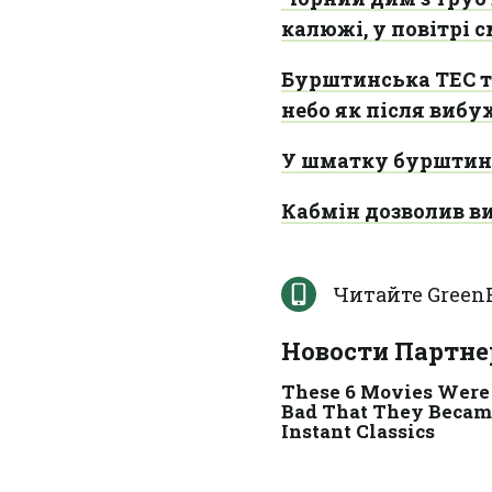
калюжі, у повітрі с
Бурштинська ТЕС т
небо як після вибу
У шматку бурштину
Кабмін дозволив в
Читайте GreenP