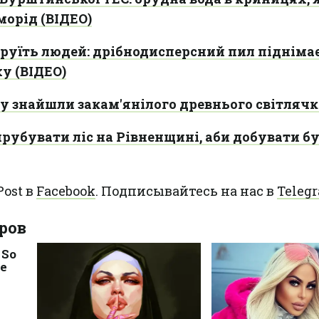
морід (ВІДЕО)
руїть людей: дрібнодисперсний пил піднімає
ху (ВІДЕО)
 знайшли закам'янілого древнього світлячк
ирубувати ліс на Рівненщині, аби добувати 
ost в
Facebook
. Подписывайтесь на нас в
Teleg