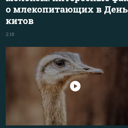
о млекопитающих в День
китов
2:18