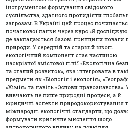
інструментом формування свідомого
суспільства, здатного протидіяти глобал
загрозам. В Україні цей процес починаєтьс
початкової ланки через курс «Я досліджую 
де закладаються базові принципи поваги 
природи. У середній та старшій школі
екологічний компонент стає частиною
наскрізної змістової лінії «Екологічна без
та сталий розвиток», яка інтегрована в так
предмети як «Біологія і екологія», «Географі
«Хімія» та навіть «Основи правознавства». 
вивчають не лише природні процеси, а й
юридичні аспекти природокористування 
міжнародні екологічні стандарти, що дозв
формувати критичне мислення щодо
антропогенного впливу на довкілля.