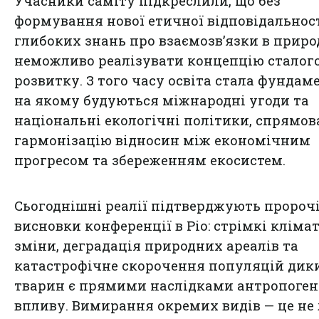
Учасники саміту підкреслили, що без
формування нової етичної відповідальност
глибоких знань про взаємозв’язки в приро
неможливо реалізувати концепцію сталог
розвитку. З того часу освіта стала фундам
на якому будуються міжнародні угоди та
національні екологічні політики, спрямов
гармонізацію відносин між економічним
прогресом та збереженням екосистем.
Сьогоднішні реалії підтверджують пророч
висновки конференції в Ріо: стрімкі кліма
зміни, деградація природних ареалів та
катастрофічне скорочення популяцій дик
тварин є прямими наслідками антропоген
впливу. Вимирання окремих видів — це не