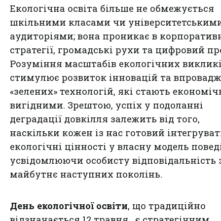
Екологічна освіта більше не обмежується
шкільними класами чи університетським
аудиторіями; вона проникає в корпоратив
стратегії, громадські рухи та цифровий пр
Розуміння масштабів екологічних виклик
стимулює розвиток інновацій та впровад
«зелених» технологій, які стають економіч
вигідними. Зрештою, успіх у подоланні
деградації довкілля залежить від того,
наскільки кожен із нас готовий інтегрува
екологічні цінності у власну модель повед
усвідомлюючи особисту відповідальність 
майбутнє наступних поколінь.
День екологічної освіти
, що традиційно
відзначається 12 травня , є стратегічним