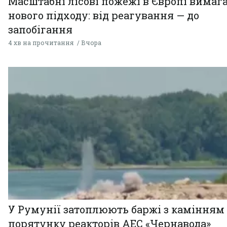
Масштабні лісові пожежі в Європі вимаг
нового підходу: від реагування — до
запобігання
4 хв на прочитання
Вчора
У Румунії затоплюють баржі з камінням
порятунку реакторів АЕС «Чернавода»