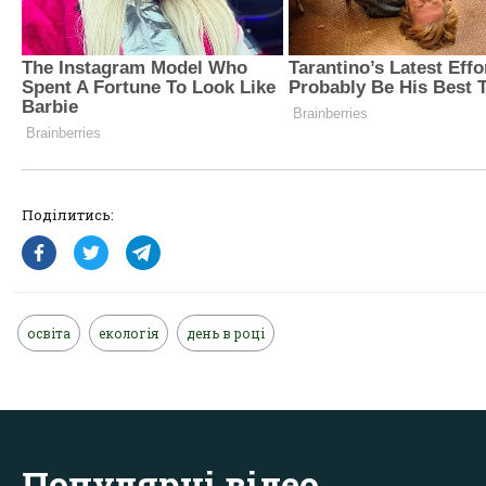
Поділитись:
освіта
екологія
день в році
Популярні відео