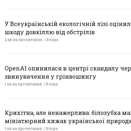
У Всеукраїнській екологічній лізі оціни
шкоду довкіллю від обстрілів
2 хв на прочитання
Вчора
OpenAI опинилася в центрі скандалу чер
звинувачення у грінвошингу
1 хв на прочитання
Вчора
Крихітна, але ненажерлива: білозубка ма
мініатюрний хижак української природ
1 хв на прочитання
Вчора