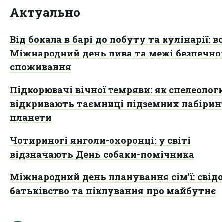
Актуально
Від бокала в барі до побуту та кулінарії: в
Міжнародний день пива та межі безпечно
споживання
Підкорювачі вічної темряви: як спелеолог
відкривають таємниці підземних лабірин
планети
Чотириногі янголи-охоронці: у світі
відзначають День собаки-помічника
Міжнародний день планування сім'ї: свід
батьківство та піклування про майбутнє