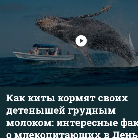
Как киты кормят своих
детенышей грудным
молоком: интересные фа
о млекопитающих в День