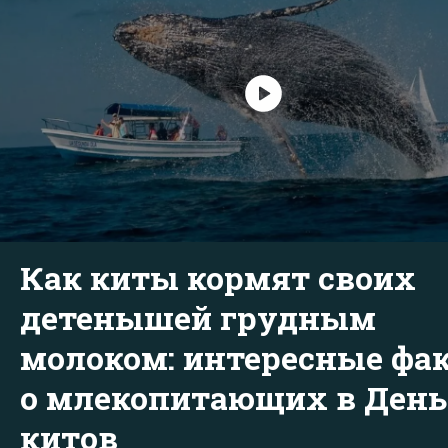
Как киты кормят своих
детенышей грудным
молоком: интересные фа
о млекопитающих в День
китов