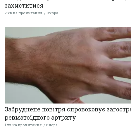
захиститися
2 хв на прочитання
Вчора
Забруднене повітря спровоковує загост
ревматоїдного артриту
1 хв на прочитання
Вчора