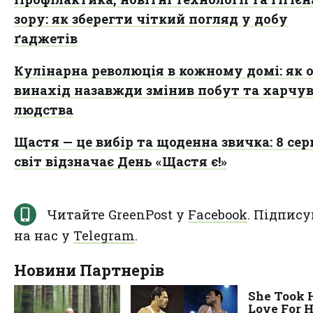
зору: як зберегти чіткий погляд у добу
ґаджетів
Кулінарна революція в кожному домі: як 
винахід назавжди змінив побут та харчу
людства
Щастя — це вибір та щоденна звичка: 8 се
світ відзначає День «Щастя є!»
Читайте GreenPost у
Facebook
. Підпису
на нас у
Telegram
.