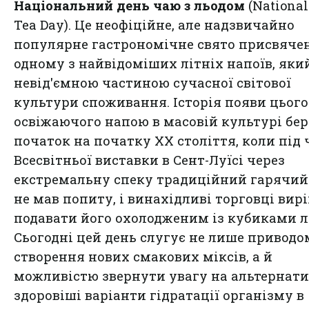
Національний день чаю з льодом
(National
Tea Day). Це неофіційне, але надзвичайно
популярне гастрономічне свято присвяче
одному з найвідоміших літніх напоїв, яки
невід'ємною частиною сучасної світової
культури споживання. Історія появи цього
освіжаючого напою в масовій культурі бер
початок на початку XX століття, коли під 
Всесвітньої виставки в Сент-Луїсі через
екстремальну спеку традиційний гарячий
не мав попиту, і винахідливі торговці ви
подавати його охолодженим із кубиками л
Сьогодні цей день слугує не лише приводо
створення нових смакових міксів, а й
можливістю звернути увагу на альтернати
здоровіші варіанти гідратації організму в