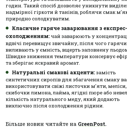
годин. Такий спосіб дозволяє уникнути виділ
надмірної гіркоти й танінів, роблячи смак м'я
природно солодкуватим.
Класичне гаряче заварювання з експрес
охолодженням:
чай заварюють у концентраці
вдвічі перевищує звичайну, після чого гаряч
виливають у ємність, вщерть заповнену льодо
Швидке зниження температури консервує ефірн
та зберігає яскравий аромат.
Натуральні смакові акценти:
замість
синтетичних сиропів для збагачення смаку ва
використовувати свіжі листочки м'яти, меліси,
скибочки лимона, лайма, ягідні пюре або неве
кількість натурального меду, який додають
виключно після охолодження рідини.
Більше новин читайте на
GreenPost
.