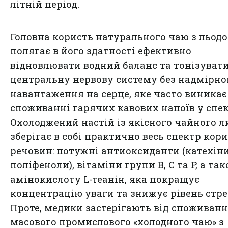
літній період.
Головна користь натурального чаю з льод
полягає в його здатності ефективно
відновлювати водний баланс та тонізуват
центральну нервову систему без надмірно
навантаження на серце, яке часто виникає
споживанні гарячих кавових напоїв у спек
Охолоджений настій із якісного чайного л
зберігає в собі практично весь спектр кор
речовин: потужні антиоксиданти (катехіни
поліфеноли), вітаміни групи B, C та P, а та
амінокислоту L-теанін, яка покращує
концентрацію уваги та знижує рівень стре
Проте, медики застерігають від споживан
масового промислового «холодного чаю» з