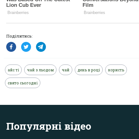
Поділитись:
айс ті
чай з льодом
чай
день в році
користь
свято сьогодні
Популярні відео