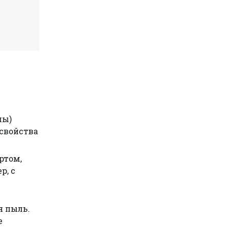
мы)
свойства
ртом,
р, с
я пыль.
е