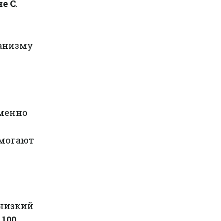
не C
.
анизму
менно
омогают
 низкий
 100