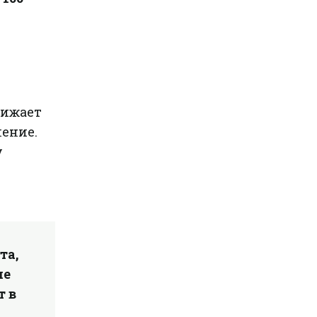
нижает
ление.
у
та,
ие
т в