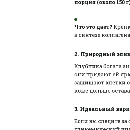
порция (около 150 
Что это дает?
Крепк
в синтезе коллагена
2. Природный эли
Клубника богата а
они придают ей яр
защищают клетки о
коже дольше остава
3. Идеальный вар
Если вы следите за
гликемический инде