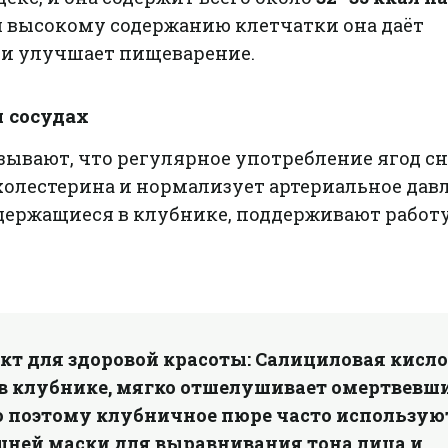
ря высокому содержанию клетчатки она даёт
и улучшает пищеварение.
и сосудах
зывают, что регулярное употребление ягод с
холестерина и нормализует артериальное дав
одержащиеся в клубнике, поддерживают работ
кт для здоровой красоты:
Салициловая кисло
в клубнике, мягко отшелушивает омертвевш
о поэтому клубничное пюре часто использую
шней маски для выравнивания тона лица и