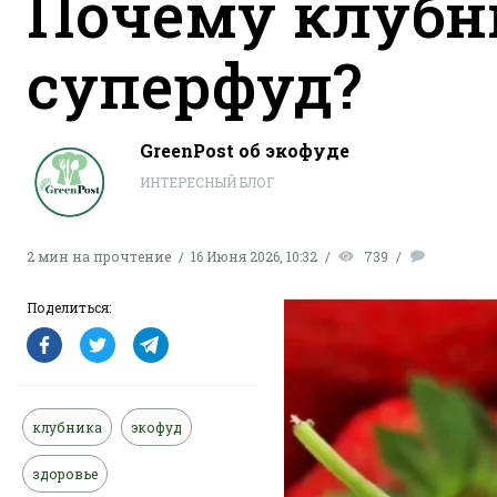
Почему клубн
суперфуд?
GreenPost об экофуде
ИНТЕРЕСНЫЙ БЛОГ
2 мин на прочтение
16 Июня 2026, 10:32
739
Поделиться:
клубника
экофуд
здоровье