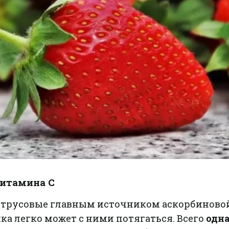
витамина С
итрусовые главным источником аскорбиново
ка легко может с ними потягаться. Всего
одн