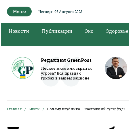
Меню
Четверг, 06 Августа 2026
Новости
Публикации
Эко
Здоровье
Редакция GreenPost
Лесное мясо или скрытая
угроза? Вся правда о
грибах в вашем рационе
Главная
Блоги
Почему клубника — настоящий суперфуд?