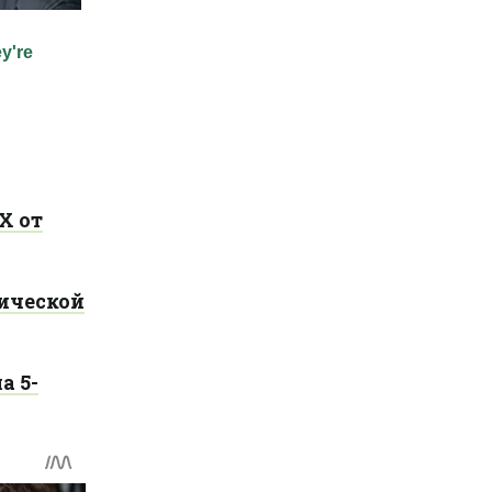
Х от
тической
а 5-