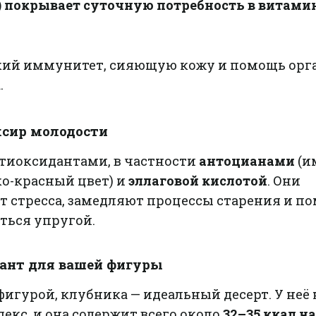
г) покрывает суточную потребность в витами
ий иммунитет, сияющую кожу и помощь орг
.
ксир молодости
нтиоксидантами, в частности
антоцианами
(и
ко-красный цвет) и
эллаговой кислотой
. Они
т стресса, замедляют процессы старения и п
ться упругой.
иант для вашей фигуры
 фигурой, клубника — идеальный десерт. У неё
кс, и она содержит всего около
32–35 ккал на