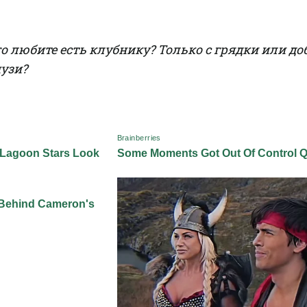
го любите есть клубнику? Только с грядки или до
музи?