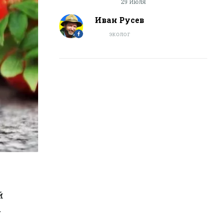
29 Июля
Иван Русев
эколог
й
а