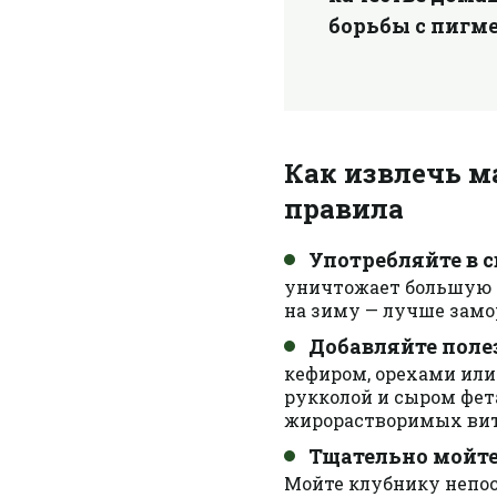
борьбы с пигм
Как извлечь м
правила
Употребляйте в с
уничтожает большую ч
на зиму — лучше замо
Добавляйте поле
кефиром, орехами или 
рукколой и сыром фе
жирорастворимых ви
Тщательно мойте
Мойте клубнику непос