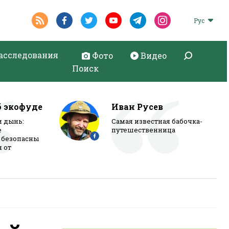
Рус
асследования
Фото
Видео
Поиск
б экофуде
Иван Русев
и дынь:
Самая известная бабочка-
е
путешественница
 безопасны
я от