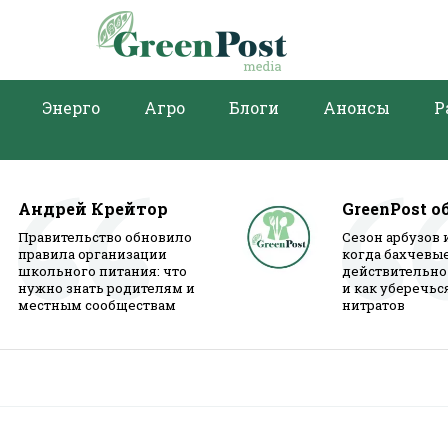
Энерго
Агро
Блоги
Анонсы
Р
Андрей Крейтор
GreenPost о
Правительство обновило
Сезон арбузов 
правила организации
когда бахчевы
школьного питания: что
действительно
нужно знать родителям и
и как уберечьс
местным сообществам
нитратов