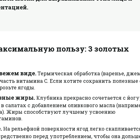
ентацией.
аксимальную пользу: 3 золотых
вежем виде.
Термическая обработка (варенье, дже
асть витамина C. Если хотите сохранить полезные 
розьте ягоды.
зные жиры.
Клубника прекрасно сочетается с йогу
в салатах с добавлением оливкового масла (наприме
та). Жиры способствуют лучшему усвоению
таминов.
.
На рельефной поверхности ягод легко скапливаетс
редственно перед употреблением, чтобы она дольш