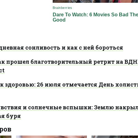
невная сонливость и как с ней бороться
как прошел благотворительный ретрит на ВДН
ct
к здоровью: 26 июля отмечается День холис
ствия и солнечные вспышки: Землю накрыл
ая буря