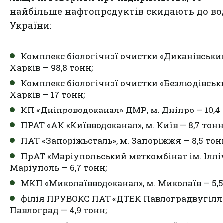
найбільше нафтопродуктів скидають до в
України:
Комплекс біологічної очистки «Диканівський
Харків — 98,8 тонн;
Комплекс біологічної очистки «Безлюдівськи
Харків — 17 тонн;
КП «Дніпроводоканал» ДМР, м. Дніпро — 10,4 
ПРАТ «АК «Київводоканал», м. Київ — 8,7 тонн
ПАТ «Запоріжьсталь», м. Запоріжжя — 8,5 тон
ПрАТ «Маріупольський меткомбінат ім. Iлліч
Маріуполь — 6,7 тонн;
МКП «Миколаївводоканал», м. Миколаїв — 5,5
філія ПРУВОКС ПАТ «ДТЕК Павлоградвугілля
Павлоград — 4,9 тонн;