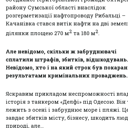
району Сумської області внаслідок
розгерметизації нафтопроводу Рибальці –
Качанівка стався витік нафти на дві земел
2
2
ділянки площею 270 м
та 180 м
.
Але невідомо, скільки ж забруднювачі
сплатили штрафів, збитків, відшкодувань
Невідомо, хто і на який строк був покаран
результатами кримінальних проваджень.
Яскравим прикладом неспроможності вла
історія з танкером «Делфі» під Одесою. Він
лежить з осені і забруднює море і пляжі. Ц
завдає збитків місту, бізнесу, шкодить лю
природі, але…