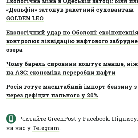
Екологічна міна в Одеській затоці: біля п
«Дельфін» затонув ракетний суховантаж
GOLDEN LEO
Екологічний удар по Оболоні: екоінспекці
контролює ліквідацію нафтового забрудн
озера
Чому барель сировини коштує менше, ніж
на АЗС: економіка переробки нафти
Росія готує масштабний імпорт бензину з 
через дефіцит пального у 20%
Читайте GreenPost у
Facebook
. Підпису
на нас у
Telegram
.