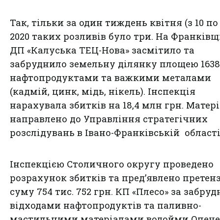
Так, тільки за один тиждень квітня (з 10 по 
2020 таких розливів було три. На Франківщ
ДП «Калуська ТЕЦ-Нова» засмітило та
забруднило земельну ділянку площею 1638 
нафтопродуктами та важкими металами
(кадмій, цинк, мідь, нікель). Інспекція
нарахувала збитків на 18,4 млн грн. Матер
направлено до Управління стратегічних
розслідувань в Івано-Франківській області
Інспекцією Столичного округу проведено
розрахунок збитків та пред’явлено претен
суму 754 тис. 752 грн. КП «Плесо» за забру
відходами нафтопродуктів та паливно-
мастильними матеріалами водойми Опече