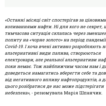
«Останні місяці світ спостерігав за ціновим
коливаннями нафти. Ні для кого не секрет, 
тимчасова ситуація склалась через зменше
попиту на «чорне золото» на період пандемії
Covid-19. І хоча вчені активно розробляють н
альтернативні види палива, створюються
електрокари, але реальної альтернативи на
поки немає. Тож найближчим часом нам і д
доведеться намагатись вберегти себе та до
від негативного впливу нафтопродуктів, а д
цього розібратися де нас може підстерігати
небезпека»
, - резюмувала Марія Шпанчик.