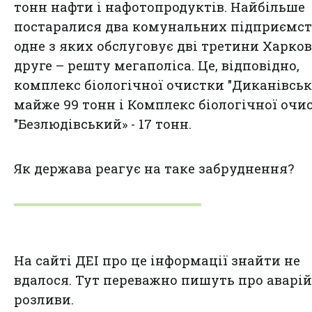
тонн нафти і нафотопродуктів. Найбільше
постаралися два комунальних підприємст
одне з яких обслуговує дві третини Харков
друге – решту мегаполіса. Це, відповідно,
комплекс бiологiчної очистки "Диканiвськ
майже 99 тонн і Комплекс бiологiчної очи
"Безлюдiвський» - 17 тонн.
Як держава реагує на таке забруднення?
На сайті ДЕІ про це інформації знайти не
вдалося. Тут переважно пишуть про аварій
розливи.