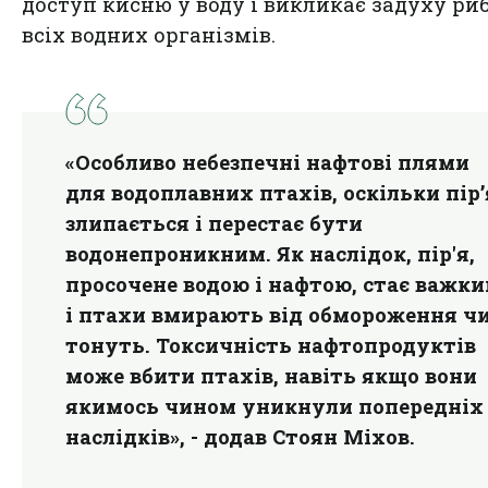
доступ кисню у воду і викликає задуху риб
всіх водних організмів.
«Особливо небезпечні нафтові плями
для водоплавних птахів, оскільки пір’
злипається і перестає бути
водонепроникним. Як наслідок, пір'я,
просочене водою і нафтою, стає важк
і птахи вмирають від обмороження ч
тонуть. Токсичність нафтопродуктів
може вбити птахів, навіть якщо вони
якимось чином уникнули попередніх
наслідків», - додав Стоян Міхов.