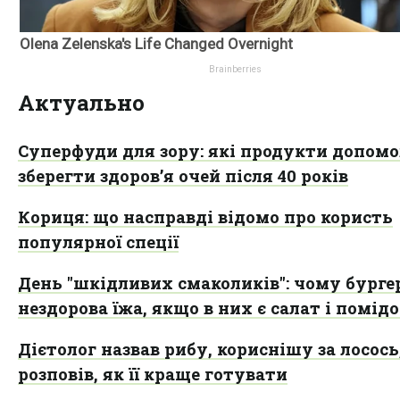
Актуально
Суперфуди для зору: які продукти допом
зберегти здоров’я очей після 40 років
Кориця: що насправді відомо про користь
популярної спеції
День "шкідливих смаколиків": чому бургер
нездорова їжа, якщо в них є салат і помід
Дієтолог назвав рибу, кориснішу за лосось
розповів, як її краще готувати