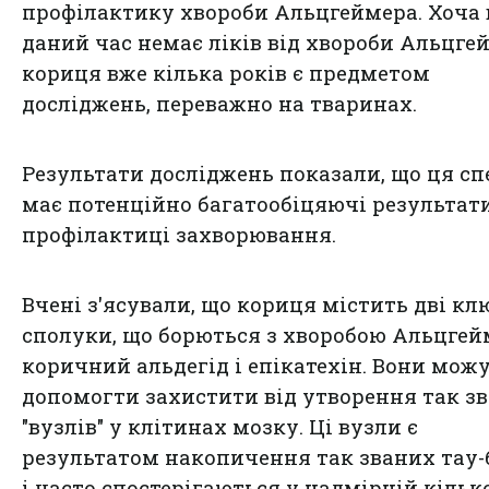
профілактику хвороби Альцгеймера. Хоча 
даний час немає ліків від хвороби Альцге
кориця вже кілька років є предметом
досліджень, переважно на тваринах.
Результати досліджень показали, що ця сп
має потенційно багатообіцяючі результати
профілактиці захворювання.
Вчені з'ясували, що кориця містить дві кл
сполуки, що борються з хворобою Альцгей
коричний альдегід і епікатехін. Вони мож
допомогти захистити від утворення так з
"вузлів" у клітинах мозку. Ці вузли є
результатом накопичення так званих тау-
і часто спостерігаються у надмірній кілько