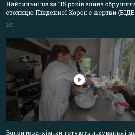
Найсильніша за 115 років злива обрушил
столицю Південної Кореї: є жертви (ВІДЕ
1:51
Волонтери-хіміки готують лікувальні ма