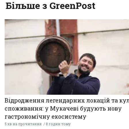
Більше з GreenPost
Відродження легендарних локацій та ку
споживання: у Мукачеві будують нову
гастрономічну екосистему
5 хв на прочитання
8 годин тому