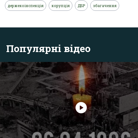
держекоінспекція
корупція
ДБР
збагачення
Популярні відео