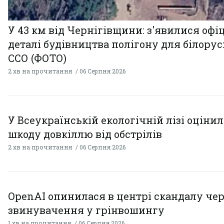
У 43 км від Чернігівщини: з'явилися офі
деталі будівництва полігону для білору
ССО (ФОТО)
2 хв на прочитання
06 Серпня 2026
У Всеукраїнській екологічній лізі оціни
шкоду довкіллю від обстрілів
2 хв на прочитання
06 Серпня 2026
OpenAI опинилася в центрі скандалу чер
звинувачення у грінвошингу
1 хв на прочитання
06 Серпня 2026