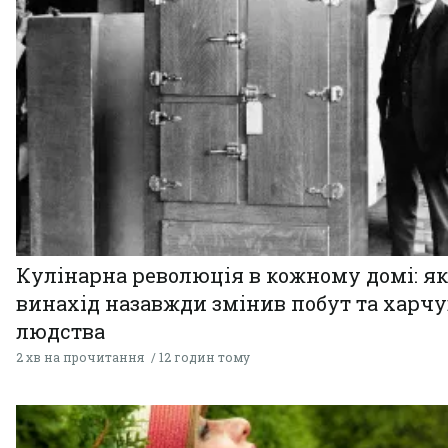
Кулінарна революція в кожному домі: як
винахід назавжди змінив побут та харч
людства
2 хв на прочитання
12 годин тому