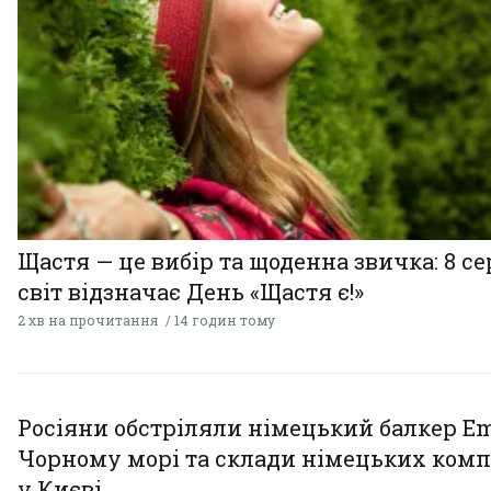
Щастя — це вибір та щоденна звичка: 8 с
світ відзначає День «Щастя є!»
2 хв на прочитання
14 годин тому
Росіяни обстріляли німецький балкер Em
Чорному морі та склади німецьких комп
у Києві