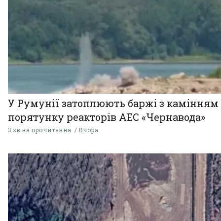
У Румунії затоплюють баржі з камінням
порятунку реакторів АЕС «Чернавода»
3 хв на прочитання
Вчора