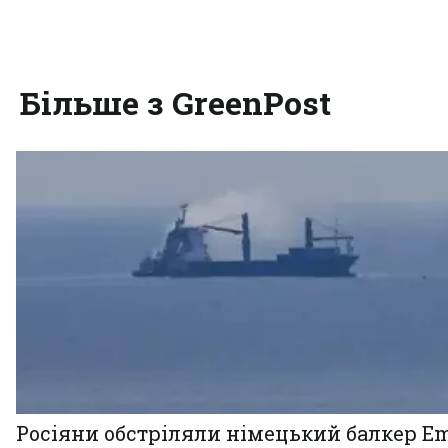
Більше з GreenPost
Росіяни обстріляли німецький балкер Em