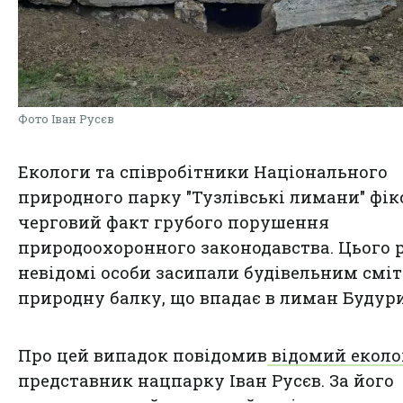
Фото Іван Русєв
Екологи та співробітники Національного
природного парку "Тузлівські лимани" фі
черговий факт грубого порушення
природоохоронного законодавства. Цього 
невідомі особи засипали будівельним смі
природну балку, що впадає в лиман Будури
Про цей випадок повідомив
відомий еколо
представник нацпарку Іван Русєв. За його