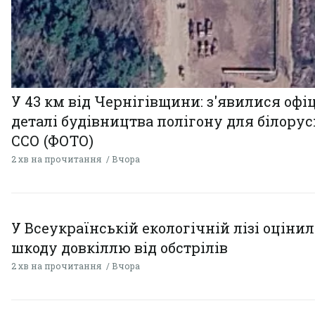
У 43 км від Чернігівщини: з'явилися офі
деталі будівництва полігону для білору
ССО (ФОТО)
2 хв на прочитання
Вчора
У Всеукраїнській екологічній лізі оціни
шкоду довкіллю від обстрілів
2 хв на прочитання
Вчора