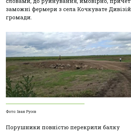
словами, до руйнування, ймовірно, причет
заможні фермери з села Кочкувате Дивізій
громади.
Фото: Іван Русєв
Порушники повністю перекрили балку