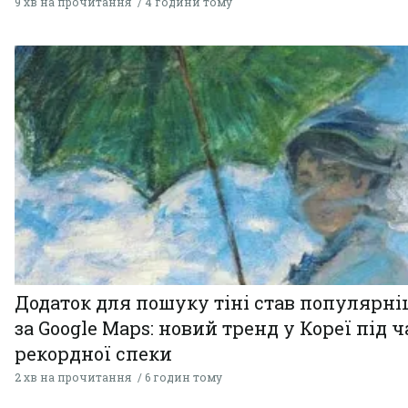
9 хв на прочитання
4 години тому
Додаток для пошуку тіні став популярн
за Google Maps: новий тренд у Кореї під ч
рекордної спеки
2 хв на прочитання
6 годин тому