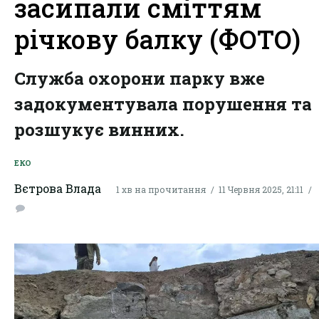
засипали сміттям
річкову балку (ФОТО)
Служба охорони парку вже
задокументувала порушення та
розшукує винних.
ЕКО
Вєтрова Влада
1 хв на прочитання
11 Червня 2025, 21:11