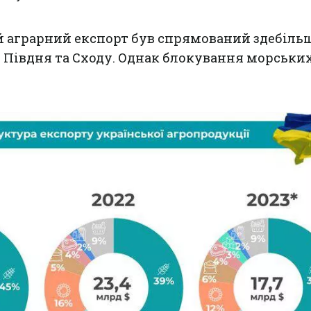
й аграрний експорт був спрямований здебіль
 Півдня та Сходу. Однак блокування морських