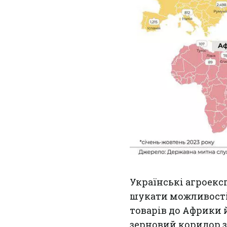
Українські агроекс
шукати можливості 
товарів до Африки 
зерновий коридор з