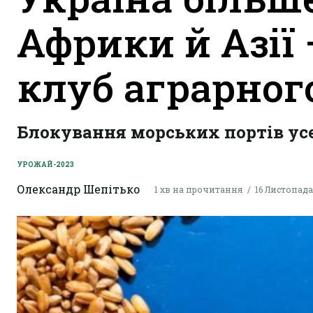
Африки й Азії
клуб аграрного
Блокування морських портів усе
УРОЖАЙ-2023
Олександр Шепітько
1 хв на прочитання
16 Листопада 