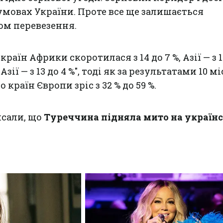
 умовах України. Проте все ще залишається
м перевезення.
раїн Африки скоротилася з 14 до 7 %, Азії — з 1
Азії — з 13 до 4 %", тоді як за результатами 10 м
о країн Європи зріс з 32 % до 59 %.
исали, що
Туреччина підняла мито на україн