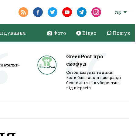
Укр
лідування
Фото
Відео
Пошук
GreenPost про
екофуд
метелик-
Сезон кавунів та динь:
коли баштанові насправді
безпечні та як уберегтися
від нітратів
ля