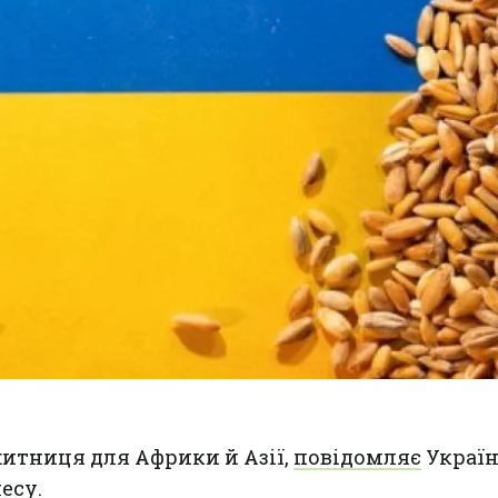
житниця для Африки й Азії,
повідомляє
Украї
есу.