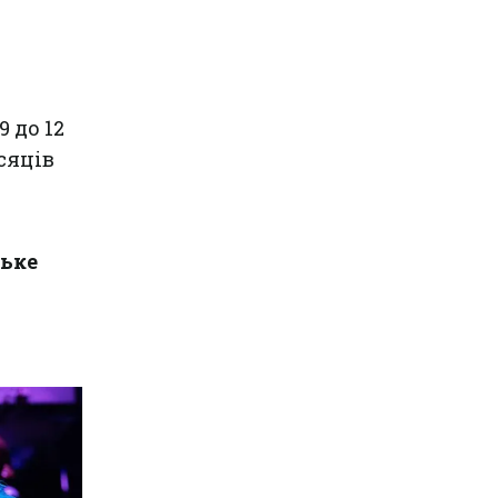
9 до 12
ісяців
ське