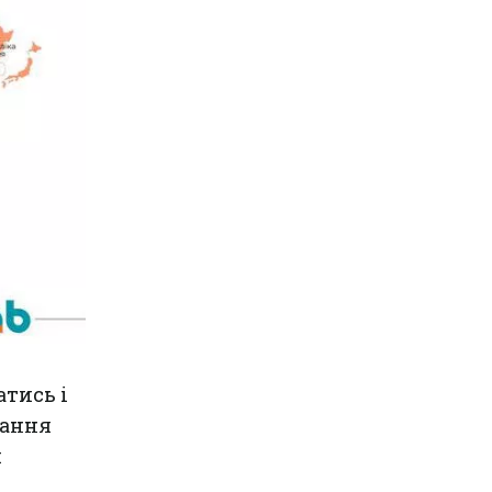
тись і
чання
й