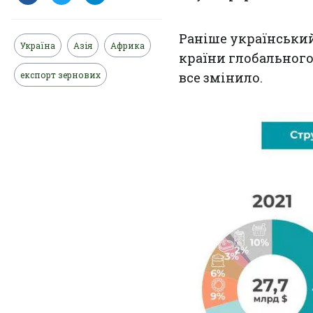
Раніше українськи
Україна
Азія
Африка
країни глобального
експорт зернових
все змінило.