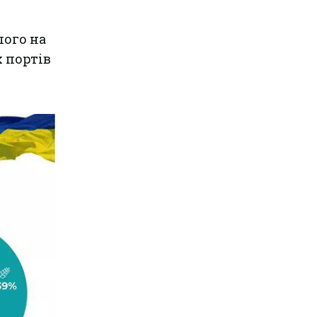
шого на
 портів