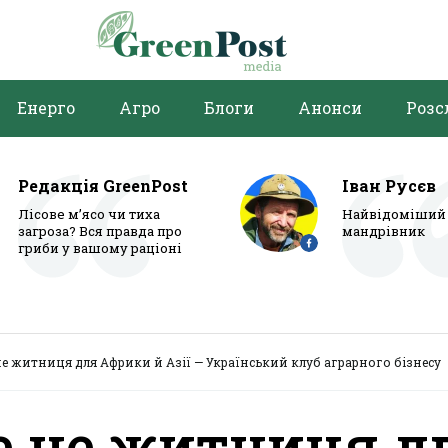
Енерго
Агро
Блоги
Анонси
Розс
Редакція GreenPost
Іван Русєв
Лісове м’ясо чи тиха
Найвідоміший 
загроза? Вся правда про
мандрівник
гриби у вашому раціоні
не житниця для Африки й Азії — Український клуб аграрного бізнесу
е не житниця д