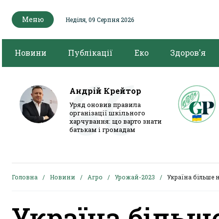
Меню
Неділя, 09 Серпня 2026
Новини
Публікації
Еко
Здоров'я
Андрій Крейтор
Уряд оновив правила
організації шкільного
харчування: що варто знати
батькам і громадам
Головна
Новини
Агро
Урожай-2023
Україна більше 
Україна більш