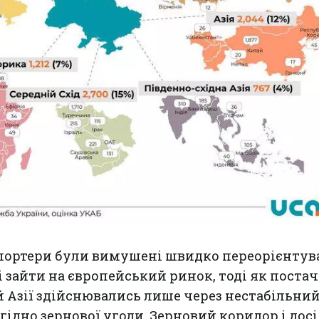
портери були вимушені швидко переорієнтува
зайти на європейський ринок, тоді як поста
й Азії здійснювались лише через нестабільни
гідно зернової угоди. Зерновий коридор і досі