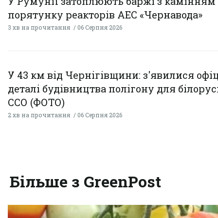
У Румунії затоплюють баржі з камінням
порятунку реакторів АЕС «Чернавода»
3 хв на прочитання
06 Серпня 2026
У 43 км від Чернігівщини: з'явилися офі
деталі будівництва полігону для білору
ССО (ФОТО)
2 хв на прочитання
06 Серпня 2026
Більше з GreenPost