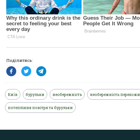
Поділитись:
Київ
бурульки
необережність
необережність перехожи
потепління повітря та бурульки