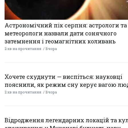
Астрономічний пік серпня: астрологи та
метеорологи назвали дати сонячного
затемнення і геомагнітних коливань
2 хв на прочитання
Вчора
Хочете схуднути — виспіться: науковці
пояснили, як режим сну керує вагою л
2 хв на прочитання
Вчора
Відродження легендарних локацій та ку