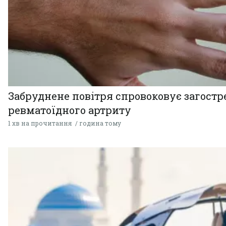
Забруднене повітря спровоковує загост
ревматоїдного артриту
1 хв на прочитання
година тому