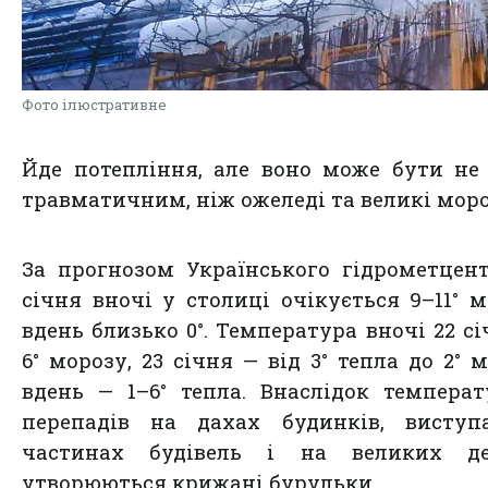
Фото ілюстративне
Йде потепління, але воно може бути н
травматичним, ніж ожеледі та великі мор
За прогнозом Українського гідрометцент
січня вночі у столиці очікується 9–11° м
вдень близько 0°. Температура вночі 22 сі
6° морозу, 23 січня — від 3° тепла до 2° м
вдень — 1–6° тепла. Внаслідок темпера
перепадів на дахах будинків, виступ
частинах будівель і на великих де
утворюються крижані бурульки.