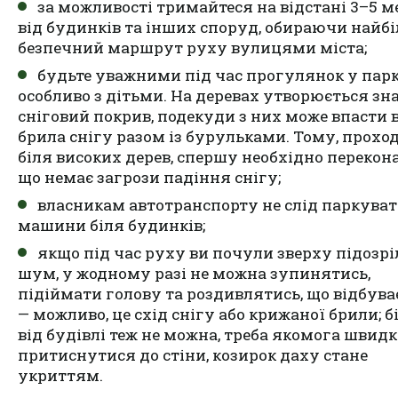
за можливості тримайтеся на відстані 3–5 м
від будинків та інших споруд, обираючи найб
безпечний маршрут руху вулицями міста;
будьте уважними під час прогулянок у парк
особливо з дітьми. На деревах утворюється з
сніговий покрив, подекуди з них може впасти 
брила снігу разом із бурульками. Тому, прохо
біля високих дерев, спершу необхідно перекон
що немає загрози падіння снігу;
власникам автотранспорту не слід паркуват
машини біля будинків;
якщо під час руху ви почули зверху підозр
шум, у жодному разі не можна зупинятись,
підіймати голову та роздивлятись, що відбува
— можливо, це схід снігу або крижаної брили; б
від будівлі теж не можна, треба якомога швидк
притиснутися до стіни, козирок даху стане
укриттям.