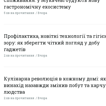
споживання: у Мукачеві будують нову
гастрономічну екосистему
5 хв на прочитання
Вчора
Профілактика, новітні технології та гігіє
зору: як зберегти чіткий погляд у добу
ґаджетів
2 хв на прочитання
Вчора
Кулінарна революція в кожному домі: як
винахід назавжди змінив побут та харч
людства
2 хв на прочитання
Вчора