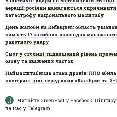
Балістичні удари по Бортницькій станції
аерації: росіяни намагаються спричинити
катастрофу національного масштабу
День жалоби на Київщині: область ушано
пам'ять 17 загиблих внаслідок масованого
ракетного удару
Смог у столиці: підвищений рівень призе
озону та зважених часток
Наймасштабніша атака дронів: ППО збила
повітряні цілі, серед яких «Калібри» та Х-
Читайте GreenPost у
Facebook
. Підпису
на нас у
Telegram
.