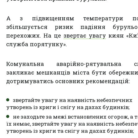
А з підвищенням температури по
збільшується ризик падіння буруль
перехожих. На це
звертає увагу
киян «Ки
служба порятунку».
Комунальна аварійно-рятувальна с
закликає мешканців міста бути обережн
дотримуватись основних рекомендацій:
звертайте увагу на наявність небезпечних
утворень із криги і снігу на дахах будинків;
не заходьте за межі встановлених огорож, а т
їх немає, звертайте увагу на наявність небезп
утворень із криги та снігу на дахах будинків;