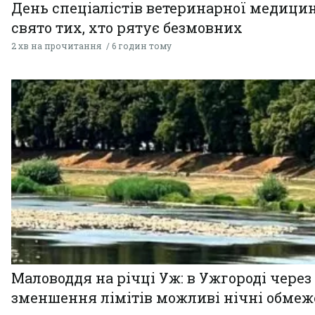
День спеціалістів ветеринарної медицин
свято тих, хто рятує безмовних
2 хв на прочитання
6 годин тому
Маловоддя на річці Уж: в Ужгороді через
зменшення лімітів можливі нічні обме