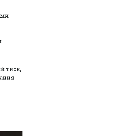
рми
и
й тиск,
вання