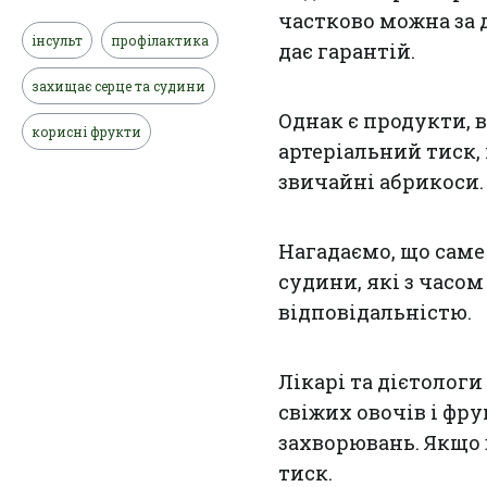
частково можна за 
інсульт
профілактика
дає гарантій.
захищає серце та судини
Однак є продукти,
корисні фрукти
артеріальний тиск, 
звичайні абрикоси.
Нагадаємо, що саме
судини, які з часо
відповідальністю.
Лікарі та дієтолог
свіжих овочів і фр
захворювань. Якщо в
тиск.