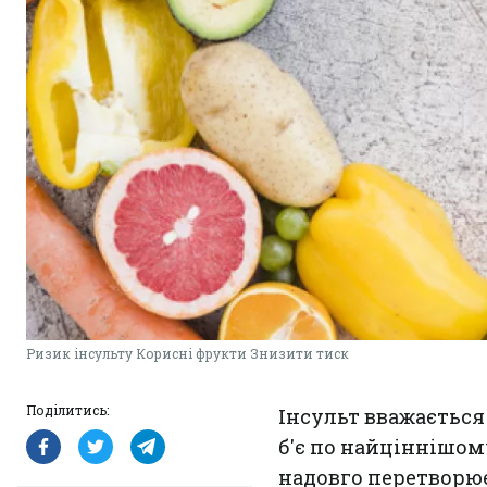
Ризик інсульту Корисні фрукти Знизити тиск
Поділитись:
Інсульт вважається
б'є по найціннішому
надовго перетворює