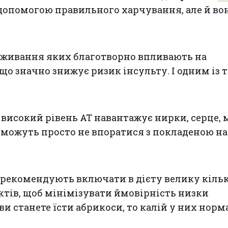
допомогою правильного харчування, але й во
 вживання яких благотворно впливають на
що значно знижує ризик інсульту. І одним із т
 високий рівень АТ навантажує нирки, серце, м
м можуть просто не впоратися з покладеною на
и рекомендують включати в дієту велику кіль
уктів, щоб мінімізувати ймовірність низки
и станете їсти абрикоси, то калій у них норм