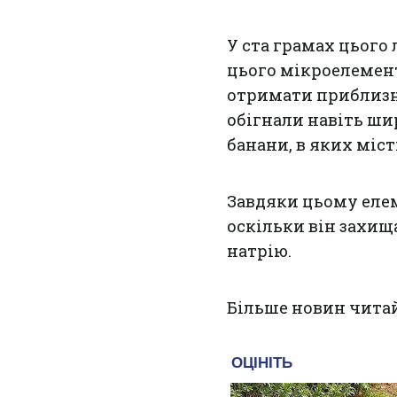
У ста грамах цього
цього мікроелемента
отримати приблизно
обігнали навіть ш
банани, в яких міст
Завдяки цьому ел
оскільки він захищ
натрію.
Більше новин чита