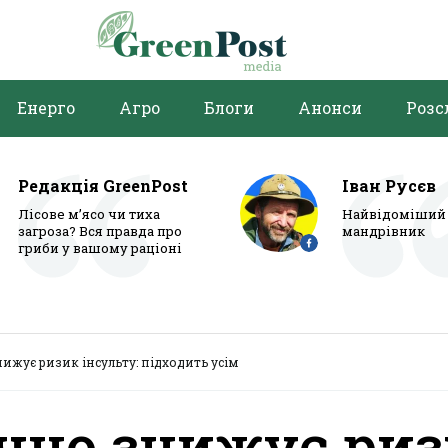
Енерго
Агро
Блоги
Анонси
Розс
Редакція GreenPost
Іван Русєв
Лісове м’ясо чи тиха
Найвідоміший 
загроза? Вся правда про
мандрівник
гриби у вашому раціоні
ижує ризик інсульту: підходить усім
чно знижує ри