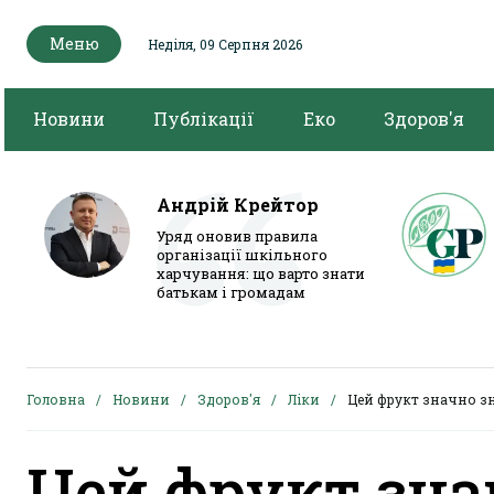
Меню
Неділя, 09 Серпня 2026
Новини
Публікації
Еко
Здоров'я
Андрій Крейтор
Уряд оновив правила
організації шкільного
харчування: що варто знати
батькам і громадам
Головна
Новини
Здоров'я
Ліки
Цей фрукт значно зн
Цей фрукт зна