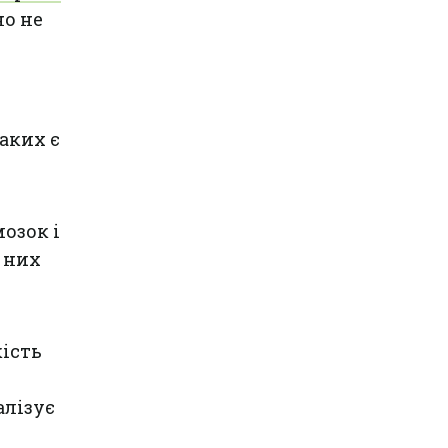
но не
аких є
озок і
 них
кість
алізує