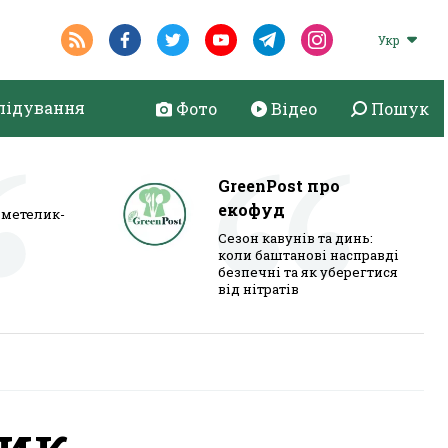
Укр
лідування
Фото
Відео
Пошук
GreenPost про
екофуд
метелик-
Сезон кавунів та динь:
коли баштанові насправді
безпечні та як уберегтися
від нітратів
зик