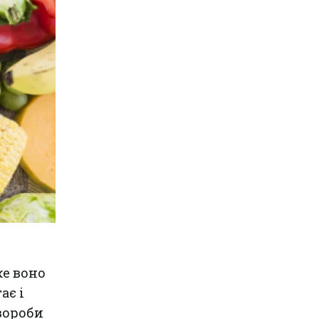
же воно
ає і
вороби