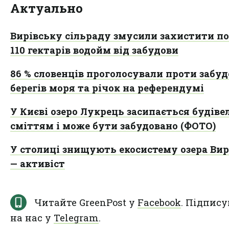
Актуально
Вирівську сільраду змусили захистити п
110 гектарів водойм від забудови
86 % словенців проголосували проти забу
берегів моря та річок на референдумі
У Києві озеро Лукрець засипається будів
сміттям і може бути забудовано (ФОТО)
У столиці знищують екосистему озера Ви
— активіст
Читайте GreenPost у
Facebook
. Підпису
на нас у
Telegram
.