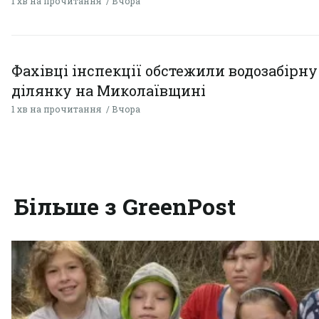
1 хв на прочитання
Вчора
Фахівці інспекції обстежили водозабірну
ділянку на Миколаївщині
1 хв на прочитання
Вчора
Більше з GreenPost