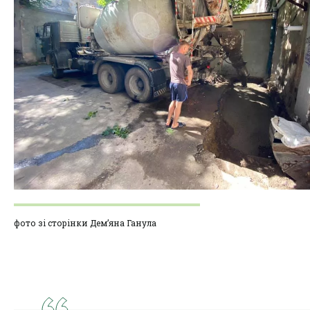
фото зі сторінки Дем’яна Ганула