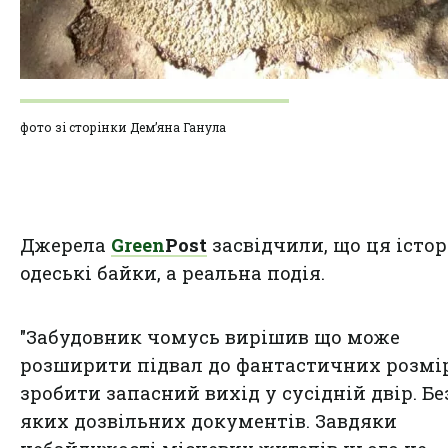
фото зі сторінки Дем’яна Ганула
Джерела
Green
Post
засвідчили, що ця історі
одеські байки, а реальна подія.
"Забудовник чомусь вирішив що може
розширити підвал до фантастичних розмір
зробити запасний вихід у сусідній двір. Бе
яких дозвільних документів. Завдяки