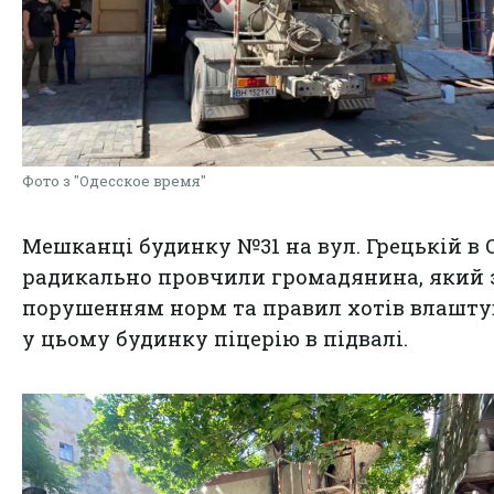
Фото з "Одесское время"
Мешканці будинку №31 на вул. Грецькій в 
радикально провчили громадянина, який 
порушенням норм та правил хотів влашту
у цьому будинку піцерію в підвалі.