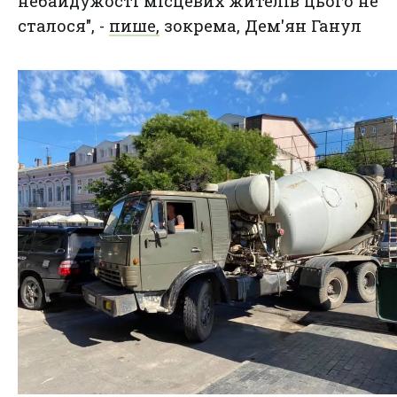
небайдужості місцевих жителів цього не
сталося", -
пише,
зокрема, Дем'ян Ганул