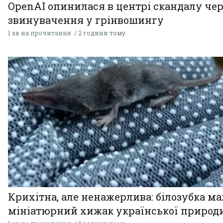
OpenAI опинилася в центрі скандалу чер
звинувачення у грінвошингу
1 хв на прочитання
2 години тому
Крихітна, але ненажерлива: білозубка ма
мініатюрний хижак української природ