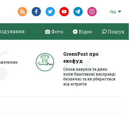
Укр
лідування
Фото
Відео
Пошук
GreenPost про
екофуд
метелик-
Сезон кавунів та динь:
коли баштанові насправді
безпечні та як уберегтися
від нітратів