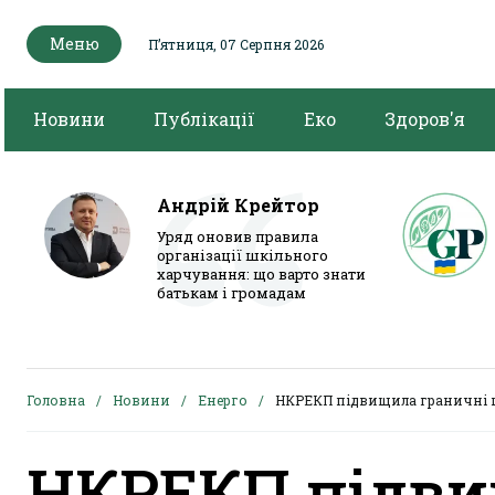
Меню
Пʼятниця, 07 Серпня 2026
Новини
Публікації
Еко
Здоров'я
Андрій Крейтор
Уряд оновив правила
організації шкільного
харчування: що варто знати
батькам і громадам
Головна
Новини
Енерго
НКРЕКП підвищила граничні ці
НКРЕКП підви