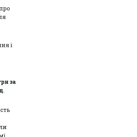
 про
ля
пня і
грн за
од
.
ість
или
мі