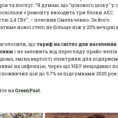
в та послуг. "Я думаю, що "цінового шоку" у 
 оскільки з ремонту виходить три блоки АЕС
тю 2,4 ГВт", – пояснив Омельченко. За його
атиме нової стелі не більше ніж у 25% вечірні
аголосили, що
тариф на світло для населення
інним
і не залежить від перегляду прайс-кепів
відомо, зміна вартості електрики для підприє
иває на інфляцію, через що НБУ нещодавно п
споживчих цін до 9,7% за підсумками 2025 рок
йте на
GreenPost
.