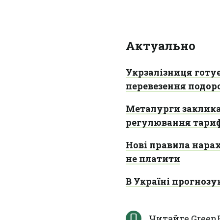
Актуально
Укрзалізниця готує
перевезення подор
Металурги заклика
регулювання тариф
Нові правила нарах
не платити
В Україні прогнозу
Читайте Green