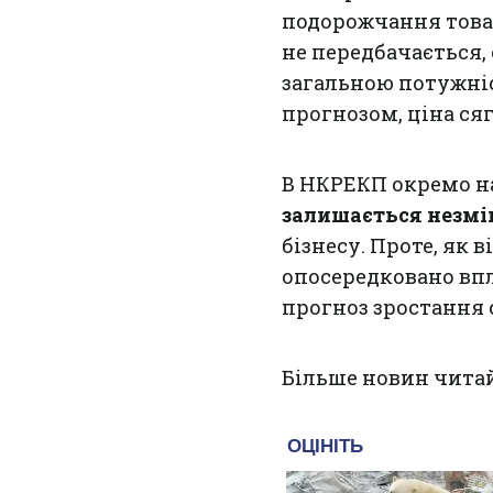
подорожчання товарі
не передбачається,
загальною потужніс
прогнозом, ціна сяг
В НКРЕКП окремо н
залишається незм
бізнесу. Проте, як 
опосередковано впл
прогноз зростання 
Більше новин чита