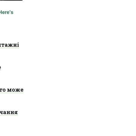
нтажні
е
хто може
ачання
.