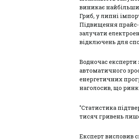
виникає найбільший
Гриб, у липні імпо
Підвищення прайс-к
залучати електроен
відключень для сп
Водночас експерти 
автоматичного зрос
енергетичних прог
наголосив, що ринк
"Статистика підтвер
тисяч гривень лише 
Експерт висловив с