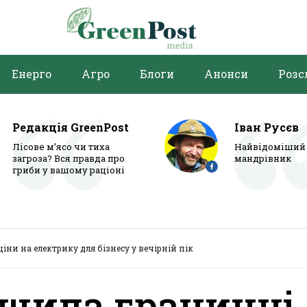
Енерго
Агро
Блоги
Анонси
Розс
Редакція GreenPost
Іван Русєв
Лісове м’ясо чи тиха
Найвідоміший 
загроза? Вся правда про
мандрівник
гриби у вашому раціоні
ни на електрику для бізнесу у вечірній пік
щила граничні