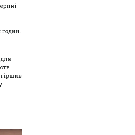
серпні
х годин.
 для
мств
огіршив
у.