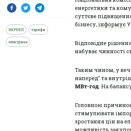
енергетики та ком
суттєве підвищенн
бізнесу,
інформує
У
НКРЕКП
тарифи
електрика
Відповідне рішення
набуває чинності с
Таким чином, у веч
наперед" та внутрі
МВт-год
. На баланс
Головною причиною
стимулювати імпорт
зростання цін на е
можливість закупов