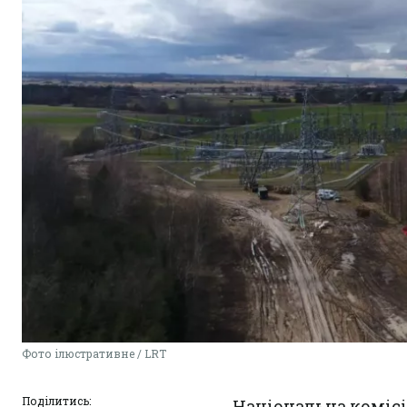
Фото ілюстративне / LRT
Поділитись:
Національна комісі