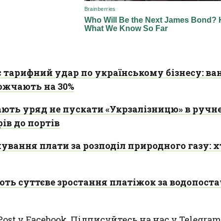
 тарифний удар по українському бізнесу: ва
ожчають на 30%
ють уряд не пускати «Укрзалізницю» в ручн
ів до портів
ування плати за розподіл природного газу: 
ють суттєве зростання платіжок за водопост
Post у
Facebook
. Підписуйтесь на нас у
Telegram