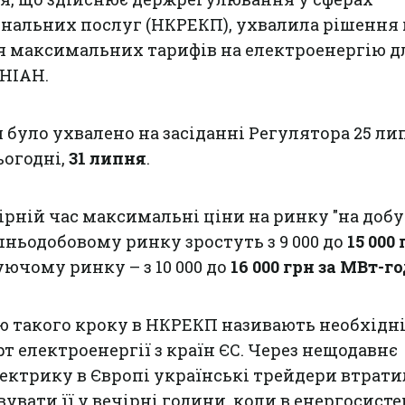
унальних послуг (НКРЕКП), ухвалила рішення
я максимальних тарифів на електроенергію д
НІАН.
 було ухвалено на засіданні Регулятора 25 ли
ьогодні,
31 липня
.
ірній час максимальні ціни на ринку "на добу
шньодобовому ринку зростуть з 9 000 до
15 000 
уючому ринку – з 10 000 до
16 000 грн за МВт-г
 такого кроку в НКРЕКП називають необхідн
 електроенергії з країн ЄС. Через нещодавнє
лектрику в Європі українські трейдери втрат
увати її у вечірні години, коли в енергосисте