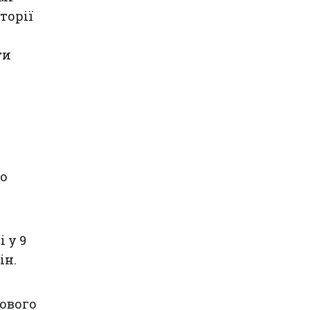
торії
ти
о
 у 9
ін.
сового