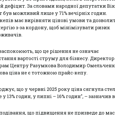
 дефіцит. За словами народної депутатки Вік
рт був можливий лише у 71% вечірніх годин.
епів має вирівняти цінові умови та дозволи
ергію з-за кордону, щоб мінімізувати ризик
оживачів.
заспокоюють, що це рішення не означає
тання вартості струму для бізнесу. Директор
рам Центру Разумкова Володимир Омельченк
ова ціна не є тотожною прайс-кепу.
джує, що у червні 2025 року ціна сягнула стелі
у 13% годин, у липні – 16% годин", – зазначив в
подівання, що підвищення не призведе до ма