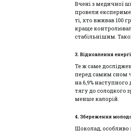
Вчені з медичної шк
провели експеримен
ті, хто вживав 100
краще контролювали
стабільнішим. Тако
3. Відновлення енерг
Те ж саме дослідже
перед самим сном ч
на 6,9% наступного 
тягу до солодкого 
менше калорій.
4. Збереження молодо
Шоколад, особливо 