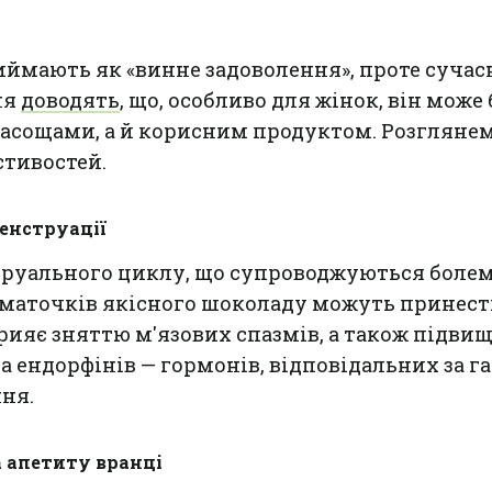
ймають як «винне задоволення», проте сучас
ня
доводять
, що, особливо для жінок, він може
асощами, а й корисним продуктом. Розглянем
стивостей.
менструації
труального циклу, що супроводжуються болем
шматочків якісного шоколаду можуть принес
рияє зняттю м'язових спазмів, а також підви
та ендорфінів — гормонів, відповідальних за г
ння.
а апетиту вранці