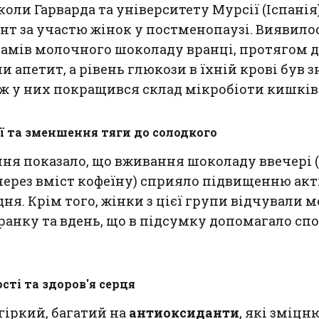
оли Гарварда та університету Мурсії (Іспанія
т за участю жінок у постменопаузі. Виявило
 грамів молочного шоколаду вранці, протягом 
 апетит, а рівень глюкози в їхній крові був 
ж у них покращився склад мікробіоти кишків
ії та зменшення тяги до солодкого
ння показало, що вживання шоколаду ввечері (
ерез вміст кофеїну) сприяло підвищенню акт
дня. Крім того, жінки з цієї групи відчували 
зранку та вдень, що в підсумку допомагало с
сті та здоров'я серця
гіркий, багатий на
антиоксиданти
, які зміц