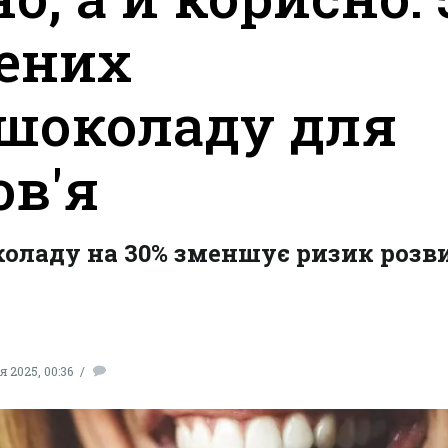
дених
 шоколаду для
ов'я
коладу на 30% зменшує ризик розв
я 2025, 00:36