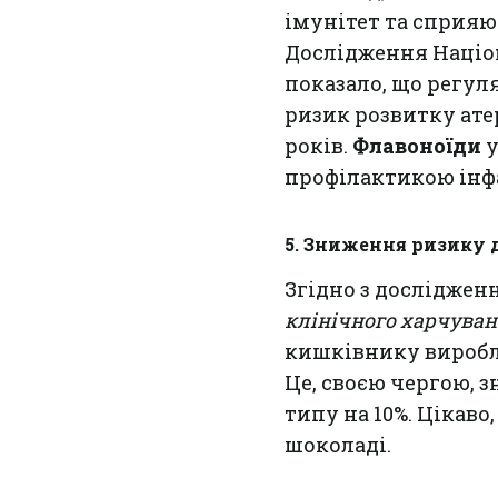
імунітет та сприяю
Дослідження Націон
показало, що регул
ризик розвитку ате
років.
Флавоноїди
у
профілактикою інфа
5. Зниження ризику 
Згідно з досліджен
клінічного харчува
кишківнику виробл
Це, своєю чергою, 
типу на 10%. Цікаво
шоколаді.