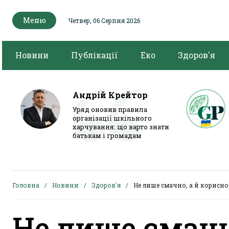
Меню
Четвер, 06 Серпня 2026
Новини
Публікації
Еко
Здоров'я
Андрій Крейтор
Уряд оновив правила
організації шкільного
харчування: що варто знати
батькам і громадам
Головна
Новини
Здоров'я
Не лише смачно, а й корисно
Не лише смачно