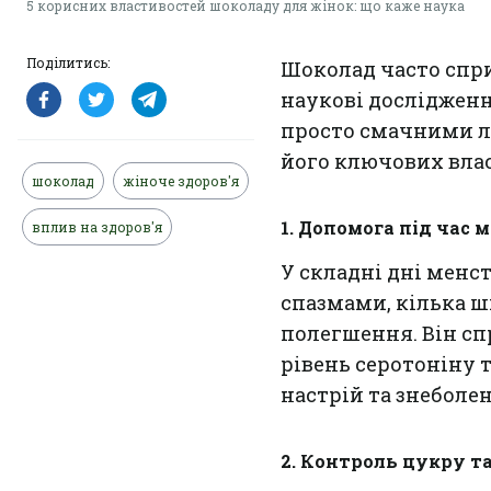
5 корисних властивостей шоколаду для жінок: що каже наука
Поділитись:
Шоколад часто спри
наукові досліджен
просто смачними л
його ключових вла
шоколад
жіноче здоров'я
1. Допомога під час 
вплив на здоров'я
У складні дні менс
спазмами, кілька 
полегшення. Він сп
рівень серотоніну 
настрій та знеболе
2. Контроль цукру т