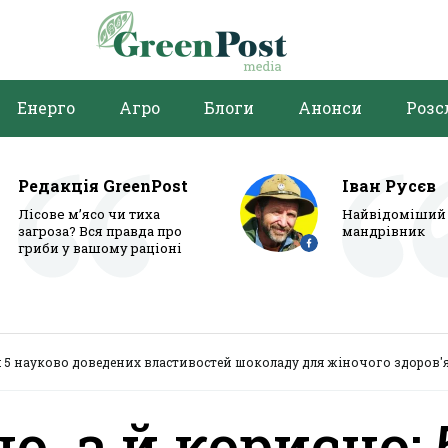
Енерго
Агро
Блоги
Анонси
Розс
Редакція GreenPost
Іван Русєв
Лісове м’ясо чи тиха
Найвідоміший 
загроза? Вся правда про
мандрівник
гриби у вашому раціоні
: 5 науково доведених властивостей шоколаду для жіночого здоров'
, а й корисно: 