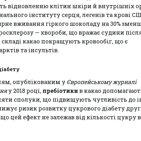
ть відновленню клітин шкіри й внутрішніх ор
ального інституту серця, легенів та крові С
ярне вживання гіркого шоколаду на 30% змен
росклерозу — хвороби, що вражає судини після
 складі какао покращують кровообіг, що є
рктів та інсультів.
діабету
ням, опублікованим у
Європейському журналі
ння
у 2018 році,
пребіотики
в какао допомагают
яти сполуки, що підвищують чутливість до і
знижує ризик розвитку цукрового діабету дру
, що цей ефект не залежав від кількості цукру в