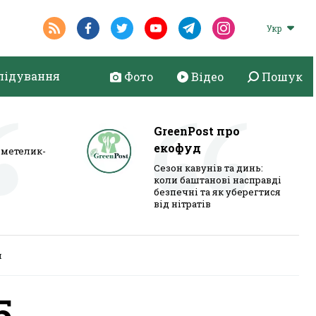
Укр
лідування
Фото
Відео
Пошук
GreenPost про
екофуд
метелик-
Сезон кавунів та динь:
коли баштанові насправді
безпечні та як уберегтися
від нітратів
я
5