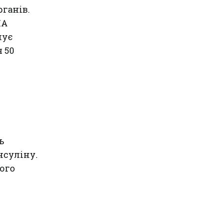
ганів.
ША
шує
 50
ь
нсуліну.
гого