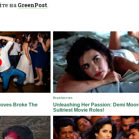
йте на
GreenPost
.