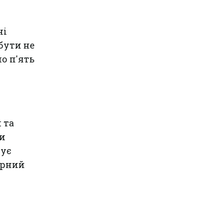
ні
 бути не
о п'ять
 та
ти
щує
арний