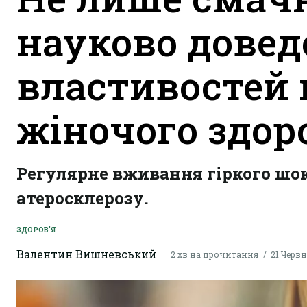
науково дове
властивостей
жіночого здор
Регулярне вживання гіркого шо
атеросклерозу.
ЗДОРОВ'Я
Валентин Вишневський
2 хв на прочитання
21 Червн