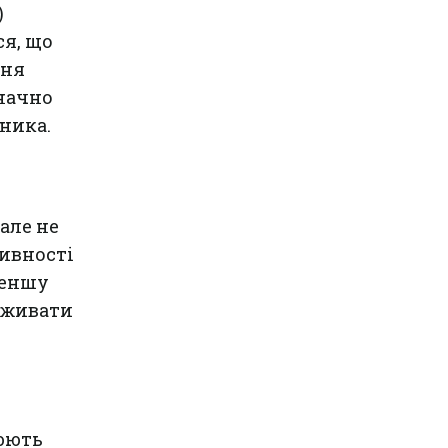
)
ся, що
дня
значно
ника.
але не
ивності
меншу
поживати
нюють