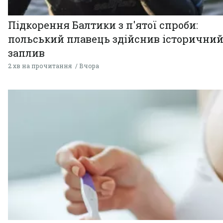
Підкорення Балтики з п'ятої спроби:
польський плавець здійснив історични
заплив
2 хв на прочитання
Вчора