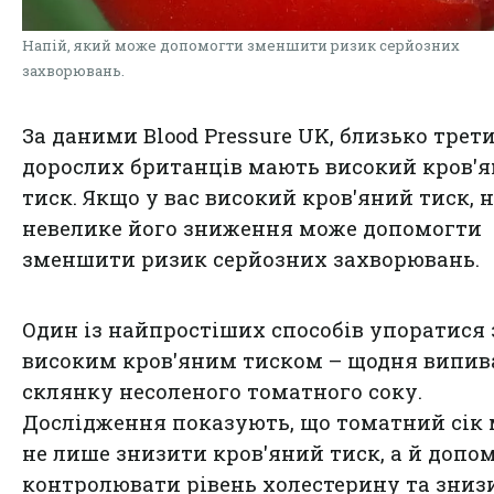
Напій, який може допомогти зменшити ризик серйозних
захворювань.
За даними Blood Pressure UK, близько трет
дорослих британців мають високий
кров'
тиск.
Якщо у вас високий кров'яний тиск, н
невелике його зниження може допомогти
зменшити ризик серйозних захворювань.
Один із найпростіших способів упоратися 
високим кров'яним тиском – щодня випив
склянку несоленого томатного соку.
Дослідження показують, що томатний сік
не лише знизити кров'яний тиск, а й допо
контролювати рівень холестерину та зниз