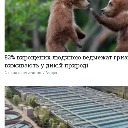
83% вирощених людиною ведмежат гризл
виживають у дикій природі
2 хв на прочитання
Вчора