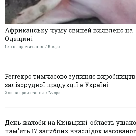
Африканську чуму свиней виявлено на
Одещині
1 хв на прочитання
Вчора
Ferrexpo тимчасово зупиняє виробництв
залізорудної продукції в Україні
2 хв на прочитання
Вчора
День жалоби на Київщині: область ушан
пам'ять 17 загиблих внаслідок масовано