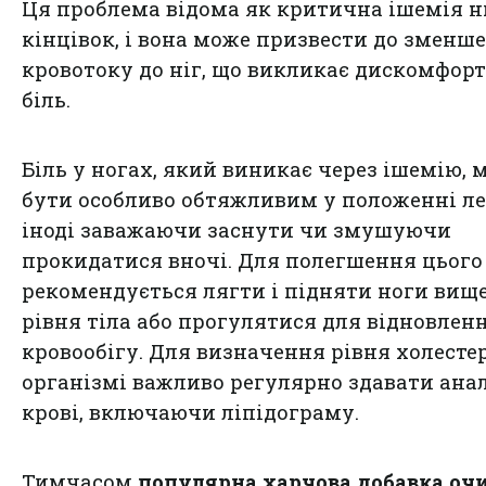
Ця проблема відома як критична ішемія 
кінцівок, і вона може призвести до зменш
кровотоку до ніг, що викликає дискомфор
біль.
Біль у ногах, який виникає через ішемію, 
бути особливо обтяжливим у положенні л
іноді заважаючи заснути чи змушуючи
прокидатися вночі. Для полегшення цього
рекомендується лягти і підняти ноги вищ
рівня тіла або прогулятися для відновлен
кровообігу. Для визначення рівня холесте
організмі важливо регулярно здавати анал
крові, включаючи ліпідограму.
Тимчасом
популярна харчова добавка оч