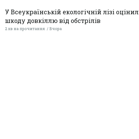
У Всеукраїнській екологічній лізі оціни
шкоду довкіллю від обстрілів
2 хв на прочитання
Вчора