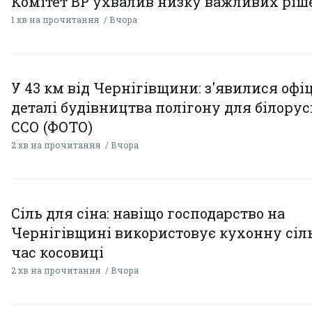
Комітет ВР ухвалив низку важливих ріш
1 хв на прочитання
Вчора
У 43 км від Чернігівщини: з'явилися офі
деталі будівництва полігону для білору
ССО (ФОТО)
2 хв на прочитання
Вчора
Сіль для сіна: навіщо господарство на
Чернігівщині використовує кухонну сіль
час косовиці
2 хв на прочитання
Вчора