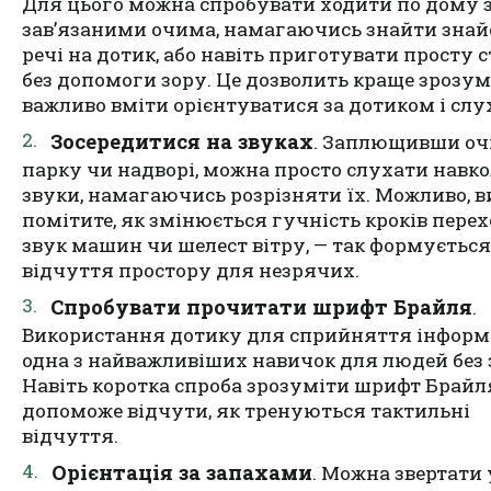
Для цього можна спробувати ходити по дому 
зав’язаними очима, намагаючись знайти знай
речі на дотик, або навіть приготувати просту 
без допомоги зору. Це дозволить краще зрозумі
важливо вміти орієнтуватися за дотиком і слу
Зосередитися на звуках
. Заплющивши очі
парку чи надворі, можна просто слухати навк
звуки, намагаючись розрізняти їх. Можливо, в
помітите, як змінюється гучність кроків пере
звук машин чи шелест вітру, — так формується
відчуття простору для незрячих.
Спробувати прочитати шрифт Брайля
.
Використання дотику для сприйняття інформ
одна з найважливіших навичок для людей без 
Навіть коротка спроба зрозуміти шрифт Брайл
допоможе відчути, як тренуються тактильні
відчуття.
Орієнтація за запахами
. Можна звертати