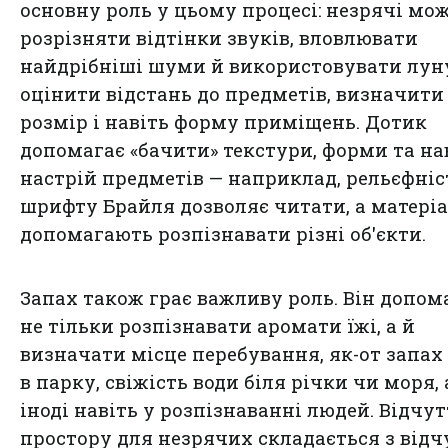
основну роль у цьому процесі: незрячі мо
розрізняти відтінки звуків, вловлювати
найдрібніші шуми й використовувати лун
оцінити відстань до предметів, визначити
розмір і навіть форму приміщень. Дотик
допомагає «бачити» текстури, форми та на
настрій предметів — наприклад, рельєфніс
шрифту Брайля дозволяє читати, а матері
допомагають розпізнавати різні об'єкти.
Запах також грає важливу роль. Він допом
не тільки розпізнавати аромати їжі, а й
визначати місце перебування, як-от запах
в парку, свіжість води біля річки чи моря, 
іноді навіть у розпізнаванні людей. Відчу
простору для незрячих складається з відчу