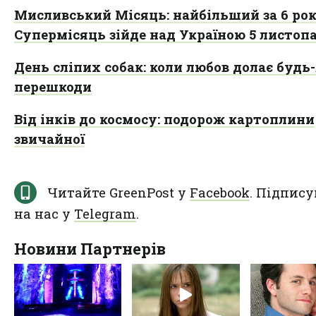
Мисливський Місяць: найбільший за 6 рок
Супермісяць зійде над Україною 5 листоп
День сліпих собак: коли любов долає будь-
перешкоди
Від інків до космосу: подорож картоплини
звичайної
Читайте GreenPost у
Facebook
. Підпису
на нас у
Telegram
.