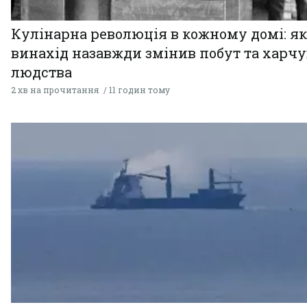
Кулінарна революція в кожному домі: як
винахід назавжди змінив побут та харч
людства
2 хв на прочитання
11 годин тому