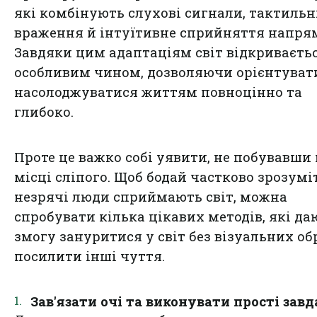
які комбінують слухові сигнали, тактильн
враження й інтуїтивне сприйняття напря
Завдяки цим адаптаціям світ відкриваєть
особливим чином, дозволяючи орієнтуват
насолоджуватися життям повноцінно та
глибоко.
Проте це важко собі уявити, не побувавши
місці сліпого. Щоб бодай частково зрозумі
незрячі люди сприймають світ, можна
спробувати кілька цікавих методів, які да
змогу зануритися у світ без візуальних обр
посилити інші чуття.
Зав'язати очі та виконувати прості зав