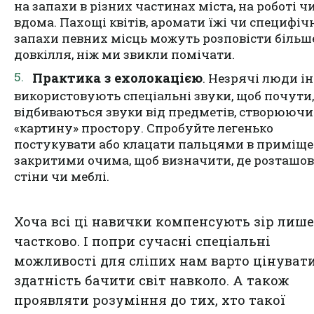
на запахи в різних частинах міста, на роботі ч
вдома. Пахощі квітів, аромати їжі чи специфіч
запахи певних місць можуть розповісти більш
довкілля, ніж ми звикли помічати.
Практика з ехолокацією
. Незрячі люди і
використовують спеціальні звуки, щоб почути,
відбиваються звуки від предметів, створюючи
«картину» простору. Спробуйте легенько
постукувати або клацати пальцями в приміще
закритими очима, щоб визначити, де розташов
стіни чи меблі.
Хоча всі ці навички компенсують зір лише
частково. І попри сучасні
спеціальні
можливості для сліпих
нам варто цінуват
здатність бачити світ навколо. А також
проявляти розуміння до тих, хто такої