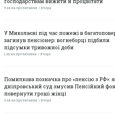
господарствам вижити й процвітати
9 хв на прочитання
Вчора
У Миколаєві під час пожежі в багатопове
загинув пенсіонер: вогнеборці підбили
підсумки тривожної доби
1 хв на прочитання
Вчора
Помилкова позначка про «пенсію з РФ»: я
дніпровський суд змусив Пенсійний фо
повернути гроші жінці
2 хв на прочитання
Вчора