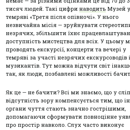
немає — за різними оцінками це від 70 до 3
тисяч людей. Такі цифри
наводить
Музей 
темряві «Третя після опівночі». У нього
незвичайна місія — зруйнувати стереотип
незрячих, збільшити їхнє працевлаштуван
доступність мистецтва для всіх. У цьому м
проводять екскурсії, концерти та вечері у
темряві за участі незрячих екскурсоводів 
музикантів. Тут можна відчути світ інакш
так, як люди, позбавлені можливості бачит
Як це — не бачити? Всі ми знаємо, що у слі
відсутність зору компенсується тим, що і
органи чуття стають значно гострішими,
допомагаючи сформувати повноцінне уяв
про простір навколо. Слух часто виконує