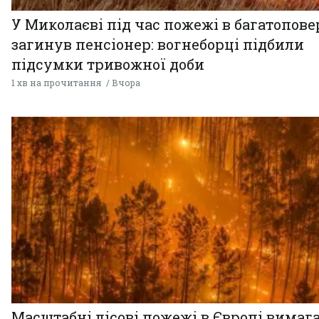
У Миколаєві під час пожежі в багатопове
загинув пенсіонер: вогнеборці підбили
підсумки тривожної доби
1 хв на прочитання
Вчора
Масштабні лісові пожежі в Європі вимаг