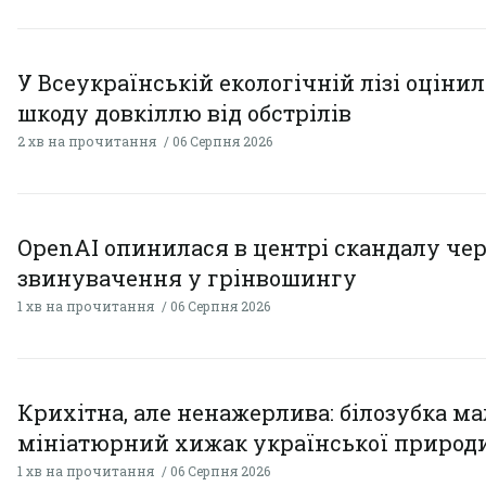
У Всеукраїнській екологічній лізі оціни
шкоду довкіллю від обстрілів
2 хв на прочитання
06 Серпня 2026
OpenAI опинилася в центрі скандалу чер
звинувачення у грінвошингу
1 хв на прочитання
06 Серпня 2026
Крихітна, але ненажерлива: білозубка ма
мініатюрний хижак української природ
1 хв на прочитання
06 Серпня 2026