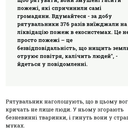
щоб рятувати, вони змушені гасити
пожежі, які спричинили самі
громадяни. Вдумайтеся - за добу
рятувальники 376 разів виїжджали на
ліквідацію пожеж в екосистемах. Це н
просто пожежі – це
безвідповідальність, що нищить земл
отруює повітря, калічить людей", -
йдеться у повідомленні.
Рятувальник наголошують, що
в цьому вог
кричать не лише люди
. У ньому згорають
безневинні тваринки, і гинуть вони у стр
муках.