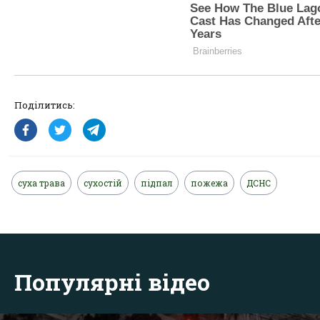
Поділитись:
суха трава
сухостій
підпал
пожежа
ДСНС
Популярні відео