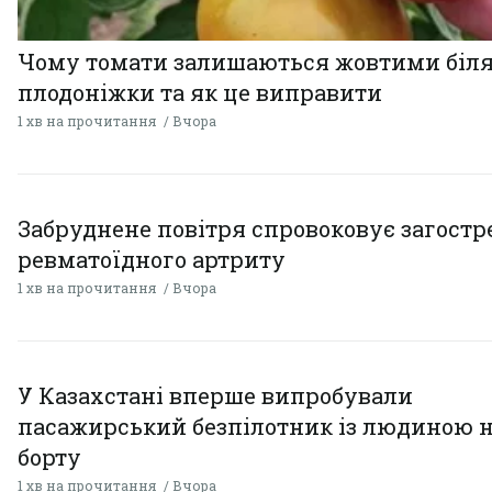
Чому томати залишаються жовтими біл
плодоніжки та як це виправити
1 хв на прочитання
Вчора
Забруднене повітря спровоковує загост
ревматоїдного артриту
1 хв на прочитання
Вчора
У Казахстані вперше випробували
пасажирський безпілотник із людиною 
борту
1 хв на прочитання
Вчора