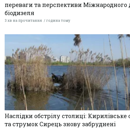
переваги та перспективи Міжнародного 
біодизеля
3 хв на прочитання
година тому
Наслідки обстрілу столиці: Кирилівське 
та струмок Сирець знову забруднені