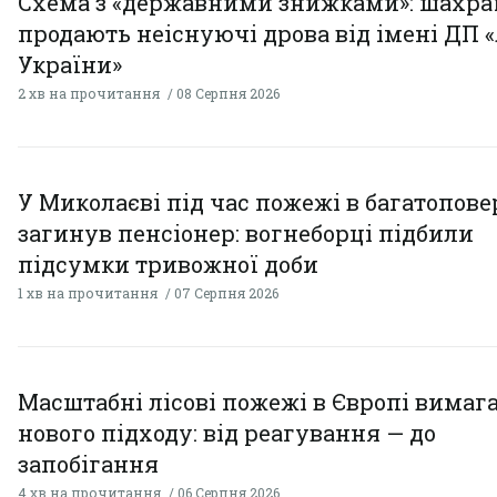
Схема з «державними знижками»: шахра
продають неіснуючі дрова від імені ДП 
України»
2 хв на прочитання
08 Серпня 2026
У Миколаєві під час пожежі в багатопове
загинув пенсіонер: вогнеборці підбили
підсумки тривожної доби
1 хв на прочитання
07 Серпня 2026
Масштабні лісові пожежі в Європі вимаг
нового підходу: від реагування — до
запобігання
4 хв на прочитання
06 Серпня 2026