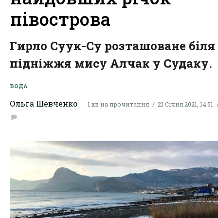
півострова
Гирло Суук-Су розташоване біля
підніжжя мису Алчак у Судаку.
ВОДА
Ольга Шевченко
1 хв на прочитання
21 Січня 2021, 14:51