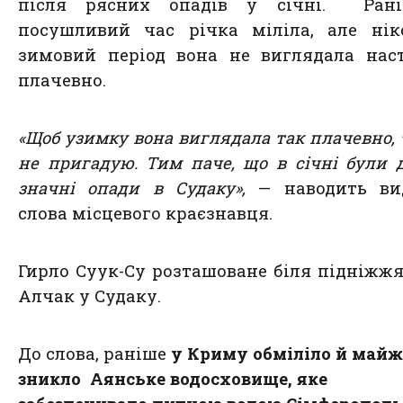
після рясних опадів у січні. Ран
посушливий час річка міліла, але нік
зимовий період вона не виглядала нас
плачевно.
«Щоб узимку вона виглядала так плачевно, 
не пригадую. Тим паче, що в січні були 
значні опади в Судаку»,
— наводить ви
слова місцевого краєзнавця.
Гирло Суук-Су розташоване біля підніжж
Алчак у Судаку.
До слова, раніше
у Криму обміліло й майж
зникло Аянське водосховище, яке