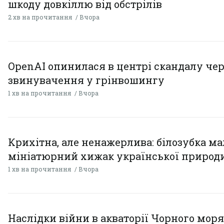
шкоду довкіллю від обстрілів
2 хв на прочитання
Вчора
OpenAI опинилася в центрі скандалу чер
звинувачення у грінвошингу
1 хв на прочитання
Вчора
Крихітна, але ненажерлива: білозубка ма
мініатюрний хижак української природ
1 хв на прочитання
Вчора
Наслідки війни в акваторії Чорного моря