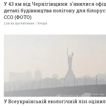
У 43 км від Чернігівщини: з'явилися офі
деталі будівництва полігону для білору
ССО (ФОТО)
2 хв на прочитання
Вчора
У Всеукраїнській екологічній лізі оціни