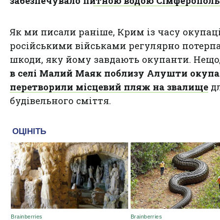
забезпечувало питною водою Сімферополь
Як ми писали раніше, Крим із часу окупаці
російськими військами регулярно потерпа
шкоди, яку йому завдають окупанти. Нещ
в селі Малий Маяк поблизу Алушти окуп
перетворили місцевий пляж на звалище
д
будівельного сміття.