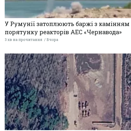
У Румунії затоплюють баржі з камінням
порятунку реакторів АЕС «Чернавода»
3 хв на прочитання
Вчора