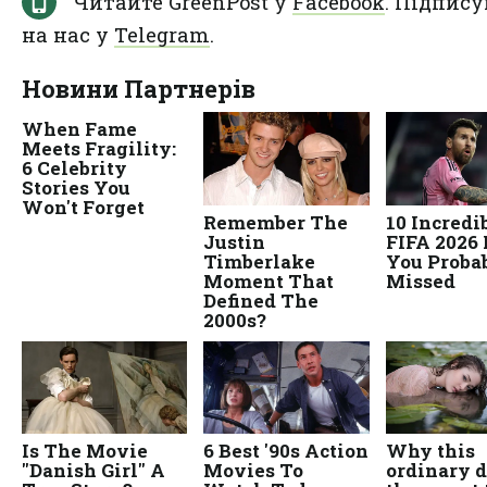
Читайте GreenPost у
Facebook
. Підпису
на нас у
Telegram
.