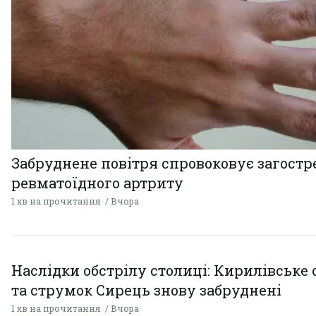
Забруднене повітря спровоковує загост
ревматоїдного артриту
1 хв на прочитання
Вчора
Наслідки обстрілу столиці: Кирилівське 
та струмок Сирець знову забруднені
1 хв на прочитання
Вчора