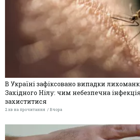
В Україні зафіксовано випадки лихоман
Західного Нілу: чим небезпечна інфекція
захиститися
2 хв на прочитання
Вчора