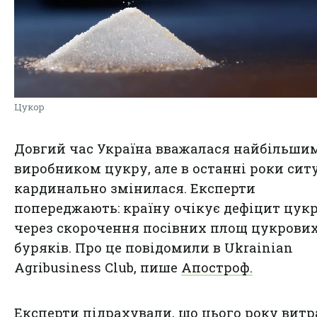
Цукор
Довгий час Україна вважалася найбільши
виробником цукру, але в останні роки сит
кардинально змінилася. Експерти
попереджають: країну очікує дефіцит цук
через скорочення посівних площ цукрови
буряків. Про це повідомили в Ukrainian
Agribusiness Club, пише
Апостроф.
Експерти підрахували, що цього року витр