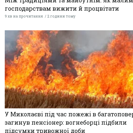
Між традиціями та майбутнім: як мали
господарствам вижити й процвітати
9 хв на прочитання
2 години тому
У Миколаєві під час пожежі в багатопове
загинув пенсіонер: вогнеборці підбили
підсумки тривожної доби