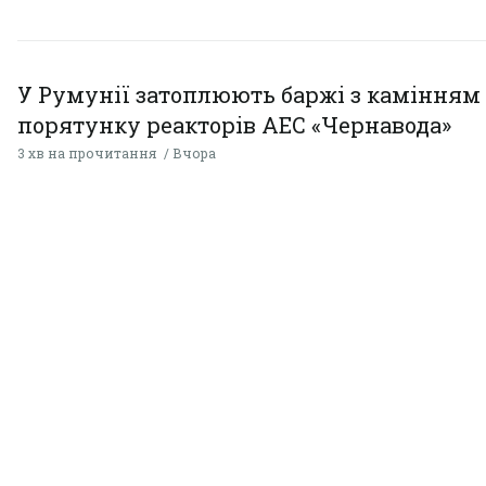
У Румунії затоплюють баржі з камінням
порятунку реакторів АЕС «Чернавода»
3 хв на прочитання
Вчора