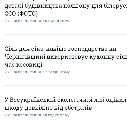
деталі будівництва полігону для білору
ССО (ФОТО)
2 хв на прочитання
6 годин тому
Сіль для сіна: навіщо господарство на
Чернігівщині використовує кухонну сіль
час косовиці
2 хв на прочитання
7 годин тому
У Всеукраїнській екологічній лізі оціни
шкоду довкіллю від обстрілів
2 хв на прочитання
8 годин тому