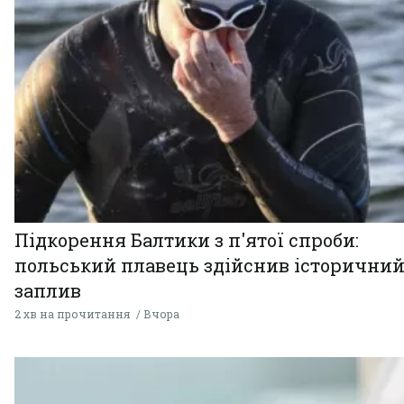
Підкорення Балтики з п'ятої спроби:
польський плавець здійснив історични
заплив
2 хв на прочитання
Вчора