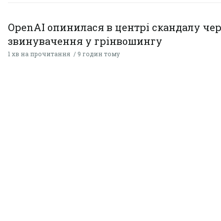
OpenAI опинилася в центрі скандалу чер
звинувачення у грінвошингу
1 хв на прочитання
9 годин тому