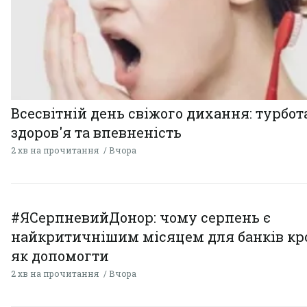
Всесвітній день свіжого дихання: турбот
здоров'я та впевненість
2 хв на прочитання
Вчора
#ЯСерпневийДонор: чому серпень є
найкритичнішим місяцем для банків кро
як допомогти
2 хв на прочитання
Вчора