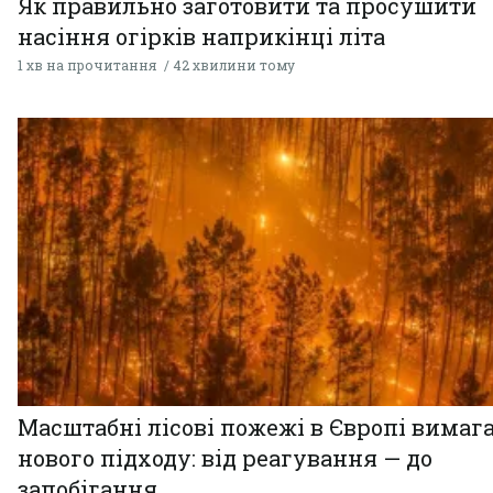
Як правильно заготовити та просушити
насіння огірків наприкінці літа
1 хв на прочитання
42 хвилини тому
Масштабні лісові пожежі в Європі вимаг
нового підходу: від реагування — до
запобігання