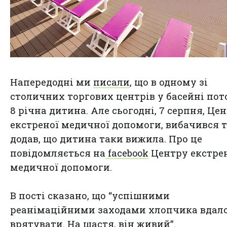
Напередодні ми
писали
, що в одному зі
столичних торгових центрів у басейні по
8 річна дитина. Але сьогодні, 7 серпня, Це
екстреної медичної допомоги, вибачився 
додав, що дитина таки вижила. Про це
повідомляється на
facebook
Центру екстре
медичної допомоги.
В пості сказано, що “успішними
реанімаційними заходами хлопчика вдал
врятувати. На щастя, він живий”.