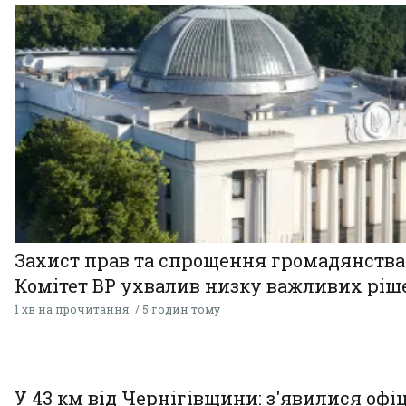
Захист прав та спрощення громадянства
Комітет ВР ухвалив низку важливих ріш
1 хв на прочитання
5 годин тому
У 43 км від Чернігівщини: з'явилися офі