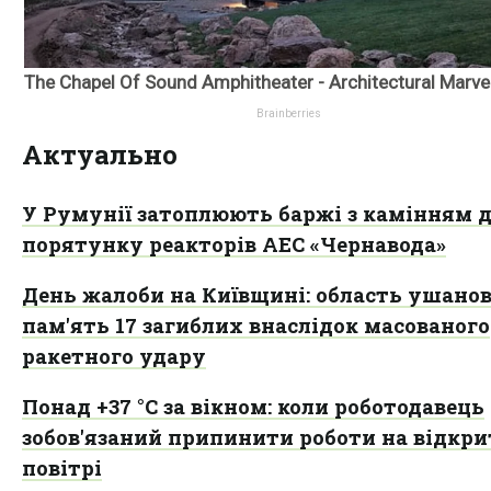
Актуально
У Румунії затоплюють баржі з камінням 
порятунку реакторів АЕС «Чернавода»
День жалоби на Київщині: область ушано
пам'ять 17 загиблих внаслідок масованого
ракетного удару
Понад +37 °C за вікном: коли роботодавець
зобов'язаний припинити роботи на відкр
повітрі