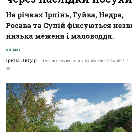
На річках Ірпінь, Гуйва, Недра,
Росава та Супій фіксуються нез
низька меженя і маловоддя.
КЛІМАТ
Ірина Лицар
1 хв на прочитання
04 Жовтня 2024, 16:06