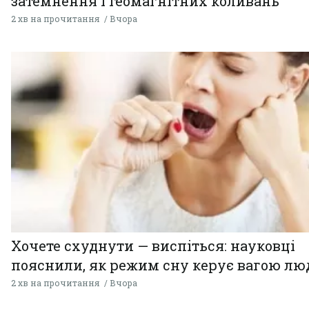
затемнення і геомагнітних коливань
2 хв на прочитання
Вчора
Хочете схуднути — виспіться: науковці
пояснили, як режим сну керує вагою л
2 хв на прочитання
Вчора