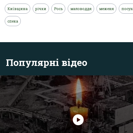
Київщина
річки
Рось
маловоддя
меженя
посух
спека
Популярні відео