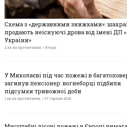
Схема з «державними знижками»: шахра
продають неіснуючі дрова від імені ДП 
України»
2 хв на прочитання
Вчора
У Миколаєві під час пожежі в багатопове
загинув пенсіонер: вогнеборці підбили
підсумки тривожної доби
1 хв на прочитання
07 Серпня 2026
Масштабні лісові пожежі в Європі вимаг