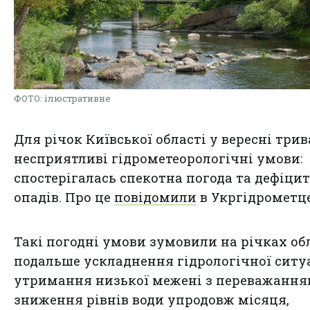
ФОТО: ілюстративне
Для річок Київської області у вересні три
несприятливі гідрометеорологічні умови:
спостерігалась спекотна погода та дефіцит
опадів. Про це
повідомили
в Укргідрометце
Такі погодні умови зумовили на річках об
подальше ускладнення гідрологічної ситуа
утримання низької межені з переважанн
зниження рівнів води упродовж місяця,