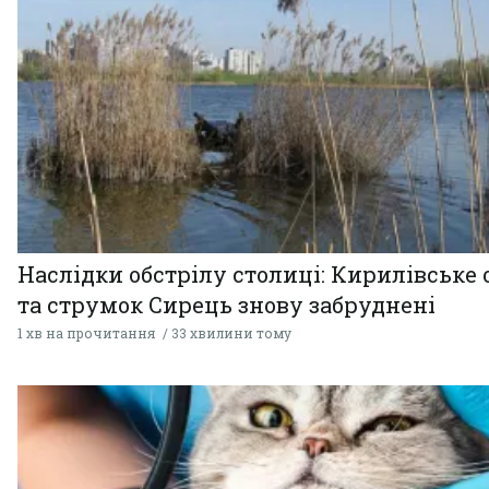
Наслідки обстрілу столиці: Кирилівське 
та струмок Сирець знову забруднені
1 хв на прочитання
33 хвилини тому