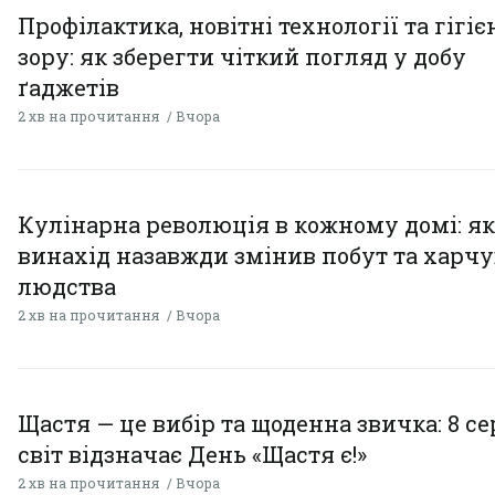
Профілактика, новітні технології та гігіє
зору: як зберегти чіткий погляд у добу
ґаджетів
2 хв на прочитання
Вчора
Кулінарна революція в кожному домі: як
винахід назавжди змінив побут та харч
людства
2 хв на прочитання
Вчора
Щастя — це вибір та щоденна звичка: 8 с
світ відзначає День «Щастя є!»
2 хв на прочитання
Вчора