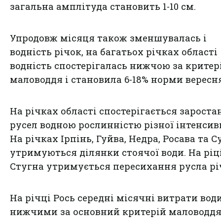
загальна амплітуда становить 1-10 см.
Упродовж місяця також зменшувалась і
водність річок, на багатьох річках області
водність спостерігалась нижчою за критер
маловоддя і становила 6-18% норми вересня
На річках області спостерігається зароста
русел водною рослинністю різної інтенсивн
На річках Ірпінь, Гуйва, Недра, Росава та С
утримуються ділянки стоячої води. На ріц
Стугна утримується пересихання русла рі
На річці Рось середні місячні витрати вод
нижчими за основний критерій маловоддя