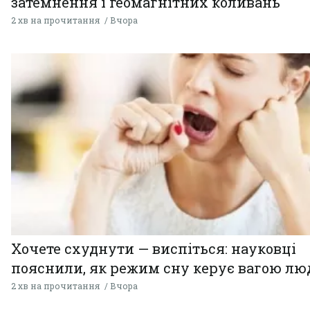
затемнення і геомагнітних коливань
2 хв на прочитання
Вчора
Хочете схуднути — виспіться: науковці
пояснили, як режим сну керує вагою л
2 хв на прочитання
Вчора