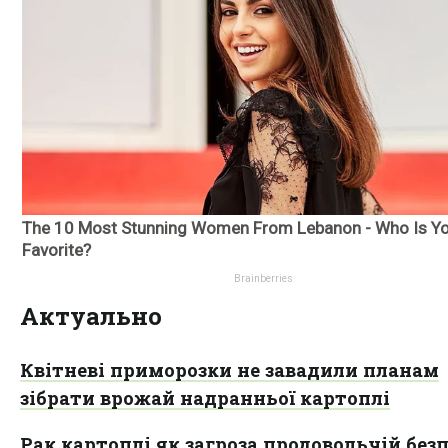
Актуально
Квітневі приморозки не завадили планам
зібрати врожай надранньої картоплі
Рак картоплі як загроза продовольчій безп