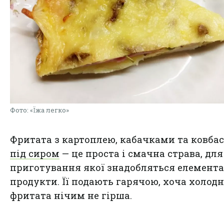
Фото: «Їжа легко»
Фритата з картоплею, кабачками та ковба
під сиром
— це проста і смачна страва, для
приготування якої знадобляться елемента
продукти. Її подають гарячою, хоча холод
фритата нічим не гірша.