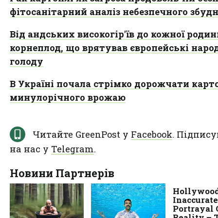
фітосанітарний аналіз небезпечного збуд
Від андських високогір'їв до кожної родин
корнеплод, що врятував європейські народ
голоду
В Україні почала стрімко дорожчати карт
минулорічного врожаю
Читайте GreenPost у
Facebook
. Підпису
на нас у
Telegram
.