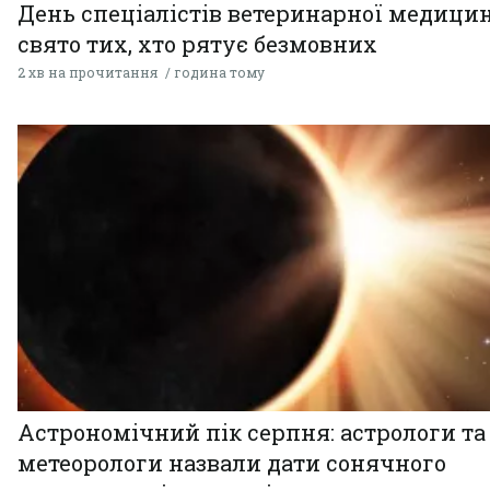
День спеціалістів ветеринарної медицин
свято тих, хто рятує безмовних
2 хв на прочитання
година тому
Астрономічний пік серпня: астрологи та
метеорологи назвали дати сонячного