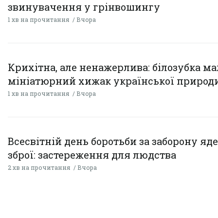
звинувачення у грінвошингу
1 хв на прочитання
Вчора
Крихітна, але ненажерлива: білозубка ма
мініатюрний хижак української природ
1 хв на прочитання
Вчора
Всесвітній день боротьби за заборону яд
зброї: застереження для людства
2 хв на прочитання
Вчора