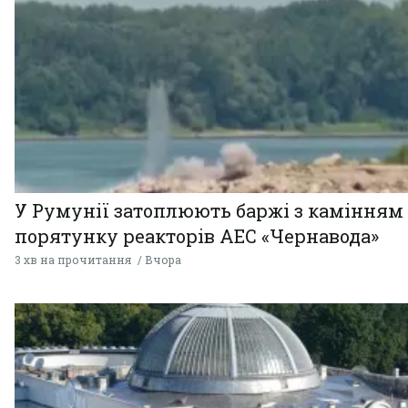
У Румунії затоплюють баржі з камінням
порятунку реакторів АЕС «Чернавода»
3 хв на прочитання
Вчора