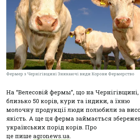
Фермер з Чернігівщині Зникаючі види Корови Фермерство
На “Велесовій фермы”, що на Чернігівщині,
близько 50 корів, кури та індики, а їхню
молочну продукції люди полюбили за вис
якість. А ще ця ферма займається збереж
українських порід корів. Про
це пише
agronews.ua
.