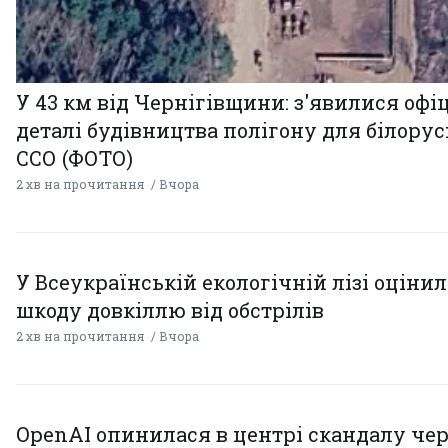
У 43 км від Чернігівщини: з'явилися офі
деталі будівництва полігону для білору
ССО (ФОТО)
2 хв на прочитання
Вчора
У Всеукраїнській екологічній лізі оціни
шкоду довкіллю від обстрілів
2 хв на прочитання
Вчора
OpenAI опинилася в центрі скандалу чер