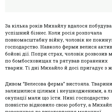
За кілька років Михайлу вдалося побудув
успішний бізнес. Коли росія розпочала
повномасштабну війну, чоловік не покину
господарство. Навколо ферми велися акти
бойові дії. Попри страх, чоловік розвозив 
по бомбосховищах та рятував поранених
тварин. Ті дні Михайло й досі пригадує з 
Дивом “Велесова ферма” вистояла. Тварин
залишилися цілими і неушкодженими, а л
окупації мали що їсти. Нині господарство
повністю відновило свою роботу, а Михай
повернувся до виготовлення молочної