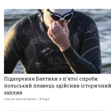
Підкорення Балтики з п'ятої спроби:
польський плавець здійснив історични
заплив
2 хв на прочитання
Вчора