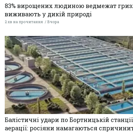
83% вирощених людиною ведмежат гризл
виживають у дикій природі
2 хв на прочитання
Вчора
Балістичні удари по Бортницькій станці
аерації: росіяни намагаються спричини