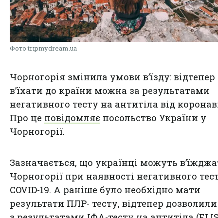
Фото tripmydream.ua
Чорногорія змінила умови в’їзду: відтепер
в’їхати до країни можна за результатами
негативного тесту на антитіла від коронав
Про це
повідомляє
посольство України у
Чорногорії.
Зазначається, що українці можуть в’їжджа
Чорногорії при наявності негативного тес
COVID-19. А раніше було необхідно мати
результати ПЛР- тесту, відтепер дозволили в
з результатами ІФА-тесту на антитіла (ELIS