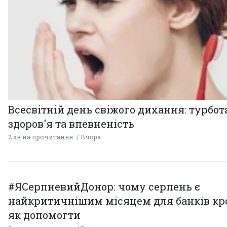
Всесвітній день свіжого дихання: турбот
здоров'я та впевненість
2 хв на прочитання
Вчора
#ЯСерпневийДонор: чому серпень є
найкритичнішим місяцем для банків кро
як допомогти