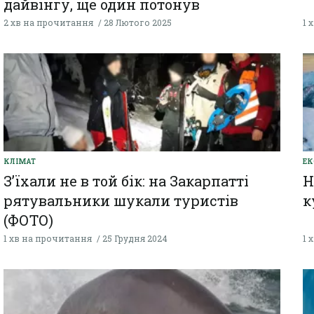
дайвінгу, ще один потонув
2 хв на прочитання
28 Лютого 2025
1 
КЛІМАТ
ЕК
З’їхали не в той бік: на Закарпатті
Н
рятувальники шукали туристів
к
(ФОТО)
1 хв на прочитання
25 Грудня 2024
1 