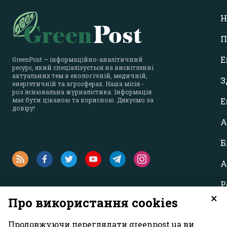
Н
П
Е
GreenPost — інформаційно-аналітичний
ресурс, який спеціалізується на висвітленні
актуальних тем в екологічній, медичній,
З
енергетичній та агросферах. Наша місія -
роз`яснювальна журналістика. Інформація
має бути цікавою та корисною. Дякуємо за
Е
довіру!
А
Б
А
Р
×
Про використання cookies
Продовжуючи переглядати greenpost.ua ви