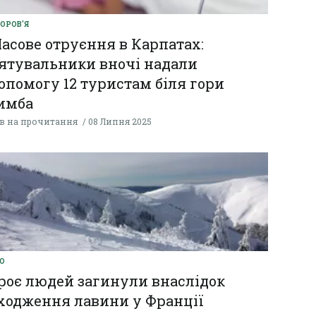
ОРОВ'Я
асове отруєння в Карпатах:
ятувальники вночі надали
опомогу 12 туристам біля гори
имба
хв на прочитання
08 Липня 2025
О
роє людей загинули внаслідок
ходження лавини у Франції