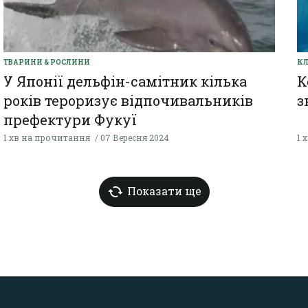
ТВАРИНИ & РОСЛИНИ
КЛ
У Японії дельфін-самітник кілька
К
років тероризує відпочивальників
з
префектури Фукуї
1 хв на прочитання
07 Вересня 2024
1 
Показати ще