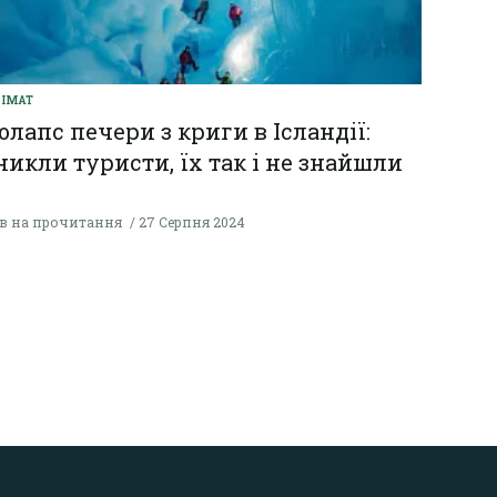
ІМАТ
олапс печери з криги в Ісландії:
никли туристи, їх так і не знайшли
хв на прочитання
27 Серпня 2024