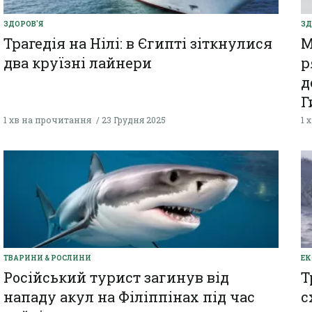
ЗДОРОВ'Я
ЗД
Трагедія на Нілі: в Єгипті зіткнулися
М
два круїзні лайнери
р
д
Г
1 хв на прочитання
23 Грудня 2025
1 
ТВАРИНИ & РОСЛИНИ
ЕК
Російський турист загинув від
Т
нападу акул на Філіппінах під час
с