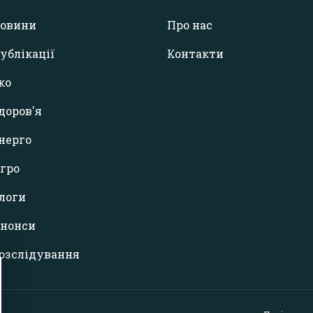
овини
Про нас
ублікації
Контакти
ко
доров'я
нерго
гро
логи
нонси
озслідування