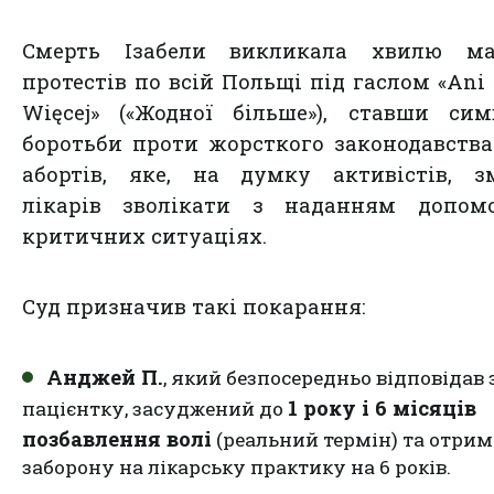
Смерть Ізабели викликала хвилю ма
протестів по всій Польщі під гаслом «Ani 
Więcej» («Жодної більше»), ставши си
боротьби проти жорсткого законодавств
абортів, яке, на думку активістів, з
лікарів зволікати з наданням допом
критичних ситуаціях.
Суд призначив такі покарання:
Анджей П.
, який безпосередньо відповідав 
1 року і 6 місяців
пацієнтку, засуджений до
позбавлення волі
(реальний термін) та отрим
заборону на лікарську практику на 6 років.