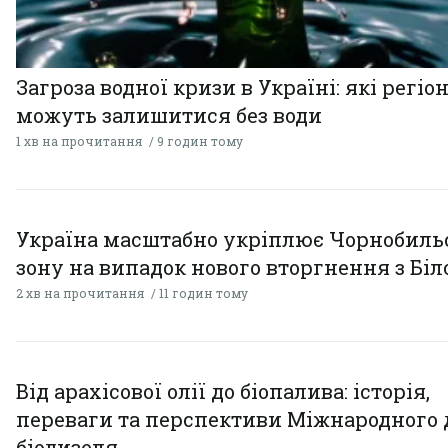
Загроза водної кризи в Україні: які регіо
можуть залишитися без води
1 хв на прочитання
9 годин тому
Україна масштабно укріплює Чорнобиль
зону на випадок нового вторгнення з Біл
2 хв на прочитання
11 годин тому
Від арахісової олії до біопалива: історія,
переваги та перспективи Міжнародного 
біодизеля