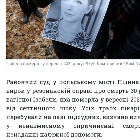
Ізабела померла у вересні 2021 року/ Якуб Камінський / East 
Районний суд у польському місті Пщин
вирок у резонансній справі про смерть 30-
вагітної Ізабели, яка померла у вересні 202
від септичного шоку. Усіх трьох лікарі
перебували на лаві підсудних, визнано в
у ненавмисному спричиненні смер
ненаданні належної допомоги.