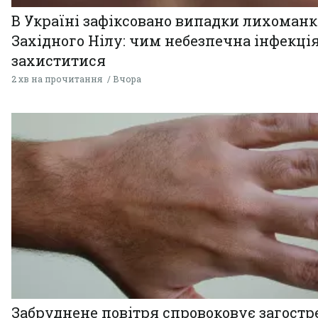
В Україні зафіксовано випадки лихоман
Західного Нілу: чим небезпечна інфекція
захиститися
2 хв на прочитання
Вчора
Забруднене повітря спровоковує загост