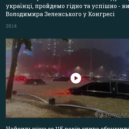
українці, пройдемо гідно та успішно - в
Володимира Зеленського у Конгресі
28:14
Найсильніша за 115 років злива обрушил