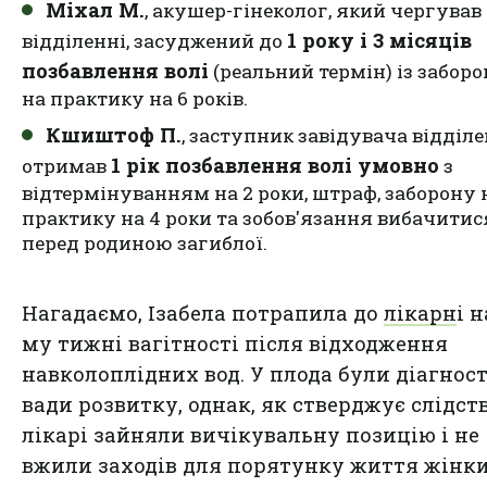
Міхал М.
, акушер-гінеколог, який чергував
1 року і 3 місяців
відділенні, засуджений до
позбавлення волі
(реальний термін) із забор
на практику на 6 років.
Кшиштоф П.
, заступник завідувача відділе
1 рік позбавлення волі умовно
отримав
з
відтермінуванням на 2 роки, штраф, заборону 
практику на 4 роки та зобов'язання вибачитис
перед родиною загиблої.
Нагадаємо, Ізабела потрапила до
лікарн
і н
му тижні вагітності після відходження
навколоплідних вод. У плода були діагнос
вади розвитку, однак, як стверджує слідств
лікарі зайняли вичікувальну позицію і не
вжили заходів для порятунку життя жінки