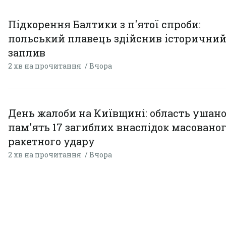
Підкорення Балтики з п'ятої спроби:
польський плавець здійснив історични
заплив
2 хв на прочитання
Вчора
День жалоби на Київщині: область ушан
пам'ять 17 загиблих внаслідок масовано
ракетного удару
2 хв на прочитання
Вчора