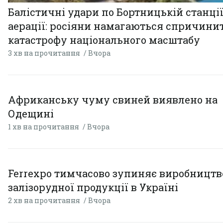
Балістичні удари по Бортницькій станці
аерації: росіяни намагаються спричини
катастрофу національного масштабу
3 хв на прочитання
Вчора
Африканську чуму свиней виявлено на
Одещині
1 хв на прочитання
Вчора
Ferrexpo тимчасово зупиняє виробництв
залізорудної продукції в Україні
2 хв на прочитання
Вчора