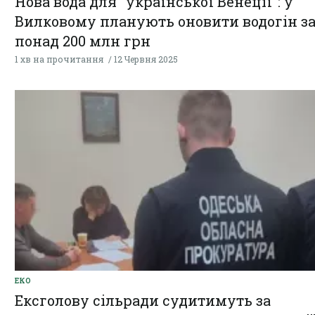
Нова вода для "української Венеції": у
Вилковому планують оновити водогін з
понад 200 млн грн
1 хв на прочитання
12 Червня 2025
ЕКО
Ексголову сільради судитимуть за