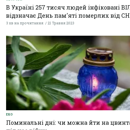
В Україні 257 тисяч людей інфіковані ВІЛ
відзначає День пам'яті померлих від С
3 хв на прочитання
21 Травня 2023
ЕКО
Поминальні дні: чи можна йти на цвинт