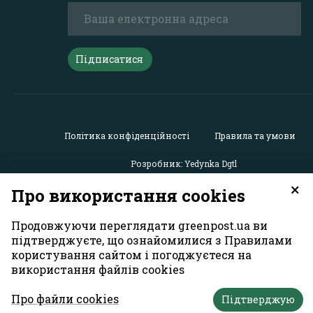
Підписатися
Політика конфіденційності
Правила та умови
Розробник: Yedynka Dgtl
×
Про використання cookies
Усі права захищені. Матеріали із сайту
«GreenPost»
можу
використовуватися іншими користувачами безкоштовн
Продовжуючи переглядати greenpost.ua ви
обов’язковим активним гіперпосиланням на
підтверджуєте, що ознайомилися з Правилами
https://greenpost.ua
, розміщеним у першому абзаці матер
користування сайтом і погоджуєтеся на
Також активне гіперпосилання на сайт
greenpost.ua
необ
використання файлів cookies
разі використання частини матеріалу. Відповідальність
зміст рекламних матеріалів несе рекламодавець. Думк
Про файли cookies
авторів матеріалів може не збігатися з позицією редакц
Підтверджую