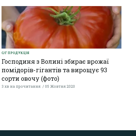
С/Г ПРОДУКЦІЯ
Господиня з Волині збирає врожаї
помідорів-гігантів та вирощує 93
сорти овочу (фото)
3 хв на прочитання
05 Жовтня 2020