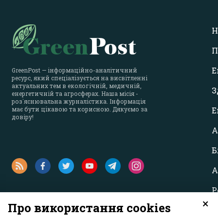
Н
П
Е
GreenPost — інформаційно-аналітичний
ресурс, який спеціалізується на висвітленні
актуальних тем в екологічній, медичній,
З
енергетичній та агросферах. Наша місія -
роз`яснювальна журналістика. Інформація
має бути цікавою та корисною. Дякуємо за
Е
довіру!
А
Б
А
Р
×
Про використання cookies