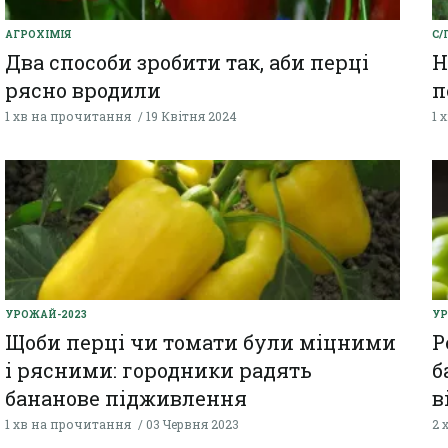
AГРОХІМІЯ
С/
Два способи зробити так, аби перці
Н
рясно вродили
п
1 хв на прочитання
19 Квітня 2024
1 
УРОЖАЙ-2023
УР
Щоби перці чи томати були міцними
Р
і рясними: городники радять
б
бананове підживлення
в
1 хв на прочитання
03 Червня 2023
2 