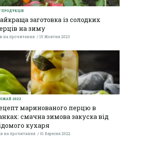
Г ПРОДУКЦІЯ
айкраща заготовка із солодких
ерців на зиму
хв на прочитання
15 Жовтня 2023
ОЖАЙ-2022
ецепт маринованого перцю в
анках: смачна зимова закуска від
ідомого кухаря
хв на прочитання
01 Вересня 2022