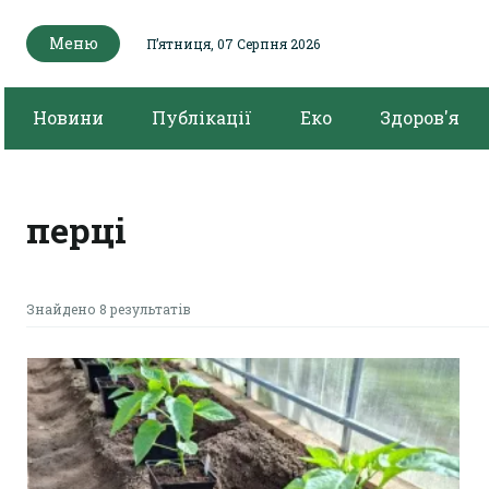
Меню
Пʼятниця, 07 Серпня 2026
Новини
Публікації
Еко
Здоров'я
перці
Знайдено 8 результатів