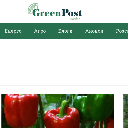
Енерго
Агро
Блоги
Анонси
Розс