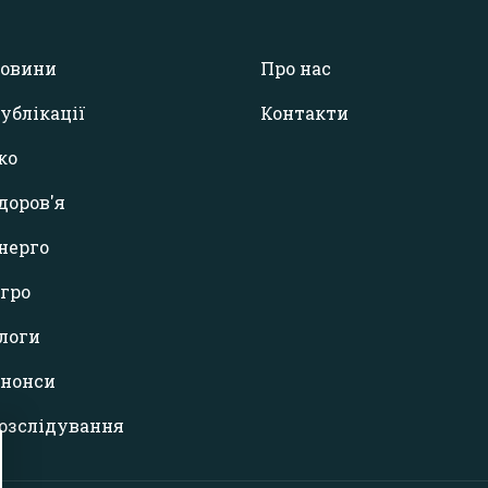
овини
Про нас
ублікації
Контакти
ко
доров'я
нерго
гро
логи
нонси
озслідування