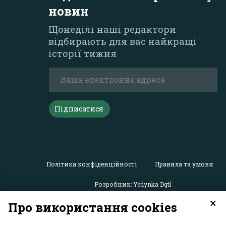
новин
Щонеділі наші редактори
відбирають для вас найкращі
історії тижня
Підписатися
Політика конфіденційності
Правила та умови
Розробник: Yedynka Dgtl
×
Про використання cookies
Усі права захищені. Матеріали із сайту
«GreenPost»
можу