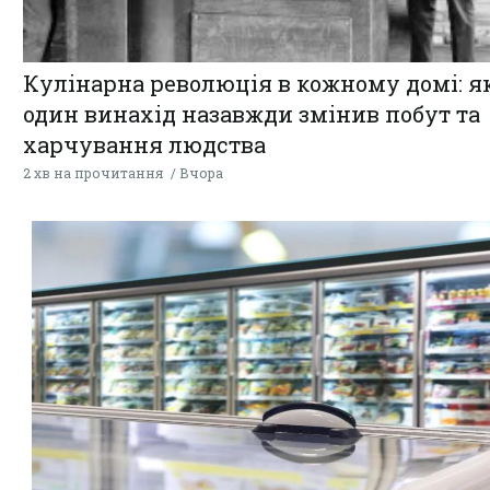
Кулінарна революція в кожному домі: я
один винахід назавжди змінив побут та
харчування людства
2 хв на прочитання
Вчора