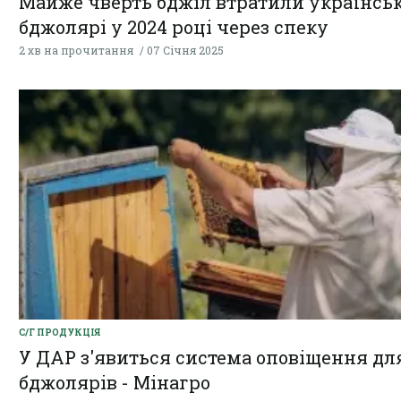
Майже чверть бджіл втратили українськ
бджолярі у 2024 році через спеку
2 хв на прочитання
07 Січня 2025
С/Г ПРОДУКЦІЯ
У ДАР з'явиться система оповіщення дл
бджолярів - Мінагро