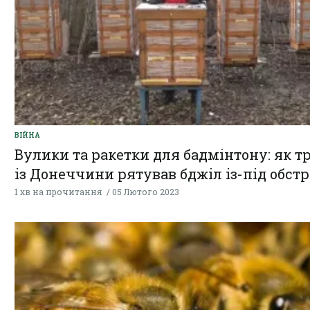
ВІЙНА
Вулики та ракетки для бадмінтону: як т
із Донеччини рятував бджіл із-під обстр
1 хв на прочитання
05 Лютого 2023