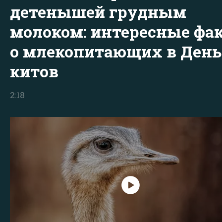
детенышей грудным
молоком: интересные фа
о млекопитающих в День
китов
2:18