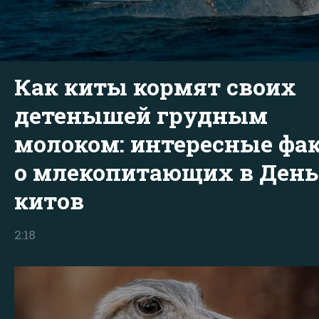
Как киты кормят своих
детенышей грудным
молоком: интересные фа
о млекопитающих в День
китов
2:18