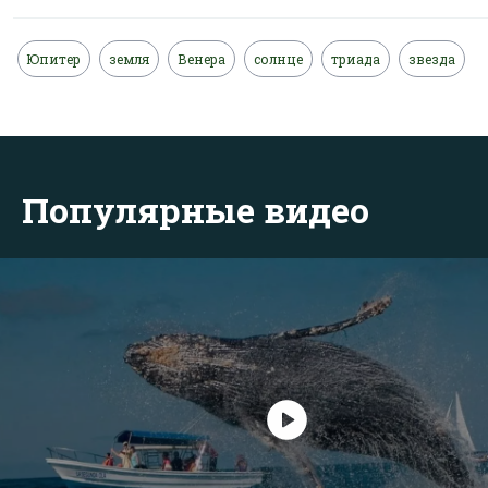
Юпитер
земля
Венера
солнце
триада
звезда
Популярные видео