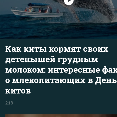
Как киты кормят своих
детенышей грудным
молоком: интересные фа
о млекопитающих в День
китов
2:18