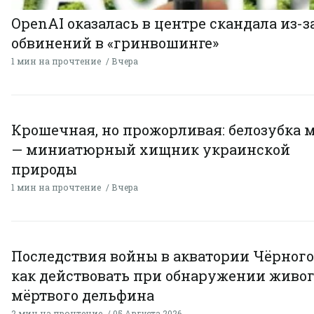
OpenAI оказалась в центре скандала из-з
обвинений в «гринвошинге»
1 мин на прочтение
Вчера
Крошечная, но прожорливая: белозубка 
— миниатюрный хищник украинской
природы
1 мин на прочтение
Вчера
Последствия войны в акватории Чёрного
как действовать при обнаружении живог
мёртвого дельфина
2 мин на прочтение
05 Августа 2026