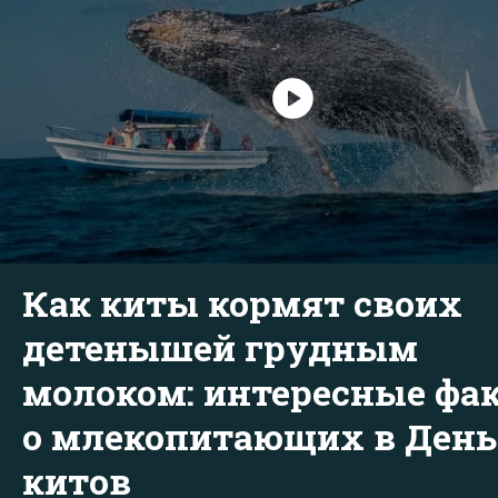
Как киты кормят своих
детенышей грудным
молоком: интересные фа
о млекопитающих в День
китов