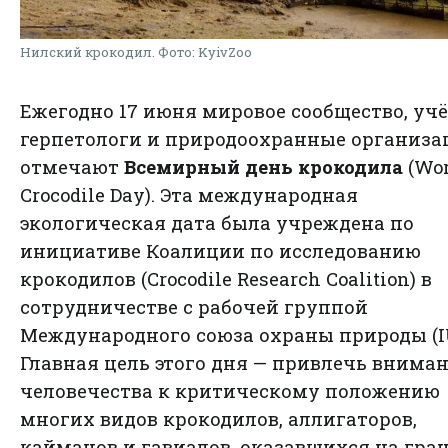
Нилский крокодил. Фото: KyivZoo
Ежегодно 17 июня мировое сообщество, уч
герпетологи и природоохранные организа
отмечают
Всемирный день крокодила
(Wor
Crocodile Day). Эта международная
экологическая дата была учреждена по
инициативе Коалиции по исследованию
крокодилов (Crocodile Research Coalition) в
сотрудничестве с рабочей группой
Международного союза охраны природы (I
Главная цель этого дня — привлечь внима
человечества к критическому положению
многих видов крокодилов, аллигаторов,
кайманов и гавиалов, оказавшихся на гра