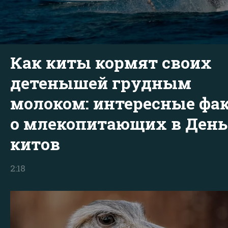
Как киты кормят своих
детенышей грудным
молоком: интересные фа
о млекопитающих в День
китов
2:18